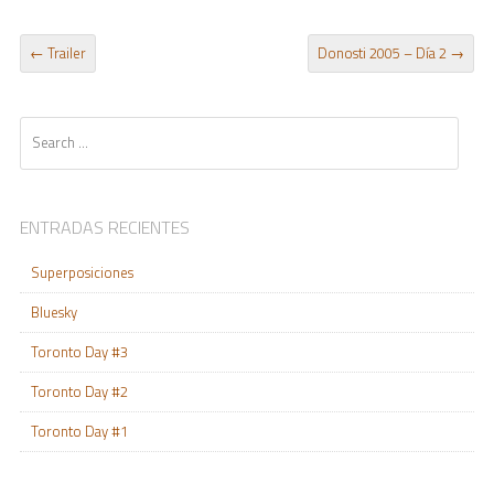
POST NAVIGATION
←
Trailer
Donosti 2005 – Día 2
→
Search
ENTRADAS RECIENTES
Superposiciones
Bluesky
Toronto Day #3
Toronto Day #2
Toronto Day #1