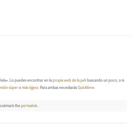
ulela». Lo puedes encontrar en la
propia web de la peli
buscando un poco, o si
rsión súper
o
más ligera
. Para ambas necesitarás
Quicktime
.
Bookmark the
permalink
.