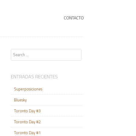
+
SKIP TO CONTENT
CONTACTO
Search
ENTRADAS RECIENTES
Superposiciones
Bluesky
Toronto Day #3
Toronto Day #2
Toronto Day #1