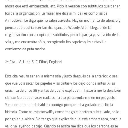
ahora que está embarazada, etc. Pido la versión con subtítulos que tienen
los de la organización. La mujer me dice si mi peli es como las de
Almodóvar. Le digo que no salen travestis. Hay un momento de silencio y
pienso que podrían ser familia lejana de Woody Allen. Llega el de la
organización con la copia con subtítulos, pero la pareja ya se ha ido de la
sala, y me encuentra sólo, recogiendo los papeles y las cintas. Un
comienzo de puta madre.
2ª Cita – A. L. de S. C. Films, England
Esta cita resulta ser en la misma sala y justo después de la anterior, o sea
que vuelvo a sacar los papeles y las cintas y los dejo donde antes. A. es
unachica de unos 38 y antes de que le explique mi historia me lo deja bien
clarito: No puede hacer nada concreto para ayudarme en mi proyecto.
Simplemente quería hablar conmigo porque le ha gustado mucho la
historia. Como ya estamos allí y como tengo el portero subtitulado, se lo
pongo en el video. No tengo que explicarle que está embarazada, porque
ya lo va leyendo debajo. Cuando se acaba me dice que los personajes se