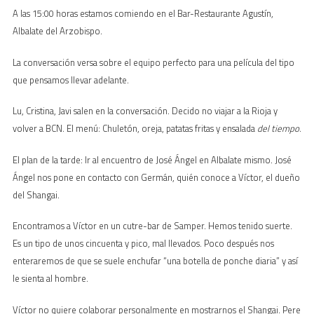
A las 15:00 horas estamos comiendo en el Bar-Restaurante Agustín,
Albalate del Arzobispo.
La conversación versa sobre el equipo perfecto para una película del tipo
que pensamos llevar adelante.
Lu, Cristina, Javi salen en la conversación. Decido no viajar a la Rioja y
volver a BCN. El menú: Chuletón, oreja, patatas fritas y ensalada
del tiempo
.
El plan de la tarde: Ir al encuentro de José Ángel en Albalate mismo. José
Ángel nos pone en contacto con Germán, quién conoce a Víctor, el dueño
del Shangai.
Encontramos a Víctor en un cutre-bar de Samper. Hemos tenido suerte.
Es un tipo de unos cincuenta y pico, mal llevados. Poco después nos
enteraremos de que se suele enchufar “una botella de ponche diaria” y así
le sienta al hombre.
Víctor no quiere colaborar personalmente en mostrarnos el Shangai. Pere