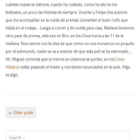
cuántas copias se estrena, cuanto ha costado, como ha ido en los
festivales, un poco las mismas de siempre. Vicente y Felipe (los actores
que me acompañan en la rueda de prensa) comentan el buen rollo que
había en el rodaje… Luego a comer y de vuelta para casa. Mañana tenemos
otro pase de prensa, esta vez en Bcn, en los Cines Icaria a las 11 de la
mañana. Nos vamos con la idea de que como no nos movamos un poquito
por el submundo, nadie se va a enterar de que esta peli se ha estrenado….
Ah, Miguel comenta que al menos en Valencia se portan, en los
Cines
Albatros
están pasando el trailer y nos tienen anunciados en la web. Algo
es algo.
POST NAVIGATION
←
Older posts
Search