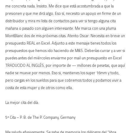
me concreta nada. Insisto. Me dice que está acostumbrada a que la
presionen y que me dirá algo. Eso sí, necesito un apoyo en firme de un
distribuidor y mira mi lista de contactos para ver si tengo alguna cita
mañana o pasado con alguien interesante. Me marca con una pluma
MontBlanc dos de mis próximas citas. Atento Oscar: Necesita en breve un
presupuesto REAL en Excel. Adjunto a este mensaje tienes todos los
presupuestos que hemos ido haciendo de M&S. Deberías currar y a ver si
puedes antes del miércoles enviarme por mail un presupuesto en Excel
TRADUCIDO AL INGLÉS, por importe de — millones de pesetas, que aquí
nadie se mueve por menos. Eso si, mantienes los super 16mm y todo,
pero cargas en los sueldos para que cobremos todos y podamos vivir a
costa de esta mujer y de otros como ella.
La mejor cita del día.
5ª Cita – P. B. de The P. Company, Germany
Me saluda efusivamente. Se sabe de memoria los diálogos del “libre