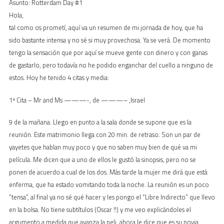
Asunto: Rotterdam Day #1
Hola,
tal como os prometí, aquí va un resumen de mi jornada de hoy, que ha
sido bastante intensa y no sé si muy provechosa. Ya se verá. De momento
tengo la sensación que por aquí se mueve gente con dinero y con ganas
de gastarlo, pero todavía no he podido enganchar del cuello a ninguno de
estos. Hoy he tenido 4 citas y media:
1ª Cita – Mr and Ms ———-, de ———– ,Israel
9 de la mañana. Llego en punto a la sala donde se supone que es la
reunión. Este matrimonio llega con 20 min. de retraso. Son un par de
yayetes que hablan muy poco y que no saben muy bien de qué va mi
película. Me dicen que a uno de ellos le gustó la sinopsis, pero no se
ponen de acuerdo a cual de los dos. Más tarde la mujer me dirá que está
enferma, que ha estado vomitando toda la noche. La reunión es un poco
“tensa”, al final ya no sé qué hacer y les pongo el “Libre Indirecto” que llevo
en la bolsa. No tiene subtítulos (Oscar !!) y me veo explicándoles el
argumento a medida que avanza la peli, ahora le dice que es su novia,