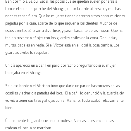
Benidorm o a Salou. Eso sí, las pocas que se quedan suelen ponerse a
tomar el sol en el porche del Shangai, o por la tarde al fresco, y muchas
noches cenan fuera. Que las mujeres tienen derecho a tres consumiciones
pagadas por la casa, aparte de lo que saquen a los clientes. Muchos de
estos clientes sólo van a divertirse, y pasan bastante de las mozas. Que ha
tenido sus tiras y aflojas con los guardias civiles de la zona. Denuncias,
multas, papeles en regla. Si el Víctor está en el local la cosa cambia. Los
guardias civiles lo respetan.
Un día apareció un albañil en paro borracho preguntando si su mujer
trabajaba en el Shangai.
Se puso borde y el Mariano tuvo que darle un par de bastonazos en las
costillas y echarlo a patadas del local. El albañil lo denunció y la guardia civil
volvió a tener sus tiras y aflojas con el Mariano. Todo acabó relativamente
bien.
Últimamente la guardia civil no lo molesta. Ven las luces encendidas,
rodean el local y se marchan.