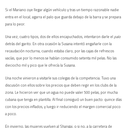
Si el Mariano oye llegar algún vehículo y tras un tiempo razonable nadie
entra en el local, agarra el palo que guarda debajo de la barra y se prepara
para lo peor.
Una vez, cuatro tipos, dos de ellos encapuchados, intentaron darle el
palo
detrás del garito. En otra ocasión la Susana intentó engañarle con la
recaudación nocturna, cuando estaba claro, por las cajas de refrescos
vacías, que por lo menos se habían consumido setenta mil pelas. No las
dieciocho mil y pico que le ofrecía la Susana.
Una noche vinieron a visitarle sus colegas de la competencia. Tuvo una
discusión con ellos sobre los precios que deben regir en los clubs de la
zona. Le hicieron ver que un agua no puede valer 500 pelas, por mucha
cubana que tenga en plantilla. Al final consiguió un buen pacto: quince días
con los precios inflados, y luego ir reduciendo el margen comercial poco
a poco.
En invierno, las mujeres vuelven al Shangai, o si no, a la carretera de