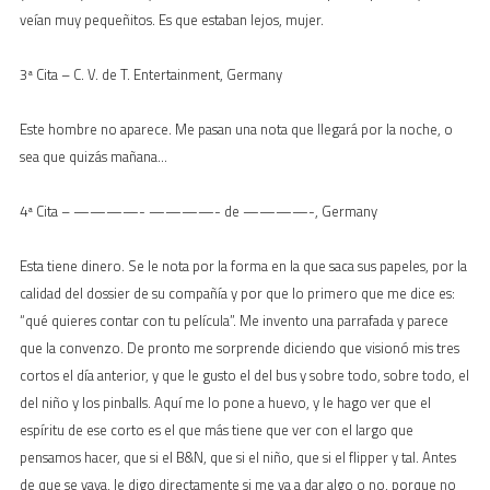
veían muy pequeñitos. Es que estaban lejos, mujer.
3ª Cita – C. V. de T. Entertainment, Germany
Este hombre no aparece. Me pasan una nota que llegará por la noche, o
sea que quizás mañana…
4ª Cita – ————- ————- de ————-, Germany
Esta tiene dinero. Se le nota por la forma en la que saca sus papeles, por la
calidad del dossier de su compañía y por que lo primero que me dice es:
“qué quieres contar con tu película”. Me invento una parrafada y parece
que la convenzo. De pronto me sorprende diciendo que visionó mis tres
cortos el día anterior, y que le gusto el del bus y sobre todo, sobre todo, el
del niño y los pinballs. Aquí me lo pone a huevo, y le hago ver que el
espíritu de ese corto es el que más tiene que ver con el largo que
pensamos hacer, que si el B&N, que si el niño, que si el flipper y tal. Antes
de que se vaya, le digo directamente si me va a dar algo o no, porque no