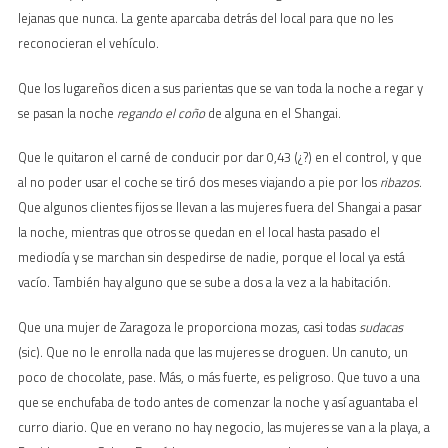
lejanas que nunca. La gente aparcaba detrás del local para que no les
reconocieran el vehículo.
Que los lugareños dicen a sus parientas que se van toda la noche a regar y
se pasan la noche
regando el coño
de alguna en el Shangai.
Que le quitaron el carné de conducir por dar 0,43 (¿?) en el control, y que
al no poder usar el coche se tiró dos meses viajando a pie por los
ribazos
.
Que algunos clientes fijos se llevan a las mujeres fuera del Shangai a pasar
la noche, mientras que otros se quedan en el local hasta pasado el
mediodía y se marchan sin despedirse de nadie, porque el local ya está
vacío. También hay alguno que se sube a dos a la vez a la habitación.
Que una mujer de Zaragoza le proporciona mozas, casi todas
sudacas
(sic). Que no le enrolla nada que las mujeres se droguen. Un canuto, un
poco de chocolate, pase. Más, o más fuerte, es peligroso. Que tuvo a una
que se enchufaba de todo antes de comenzar la noche y así aguantaba el
curro diario. Que en verano no hay negocio, las mujeres se van a la playa, a