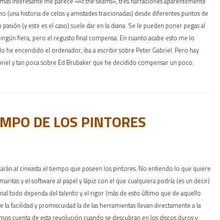
el más interesante me parece «At the seams», tres narraciones aparentemente
o (una historia de celos y amistades traicionadas) desde diferentes puntos de
pasión (y este es el caso) suele dar en la diana. Se le pueden poner pegas al
 ningún fiera, pero el regusto final compensa. En cuanto acabe esto me lo
o he encendido el ordenador, iba a escribir sobre Peter Gabriel. Pero hay
abriel y tan poca sobre Ed Brubaker que he decidido compensar un poco.
IEMPO DE LOS PINTORES
darán al cineasta el tiempo que poseen los pintores. No entiendo lo que quiere
aritas y el software al papel y lápiz con el que cualquiera podría (es un decir)
final todo dependa del talento y el rigor (más de esto último que de aquello
 la facilidad y promiscuidad la de las herramientas llevan directamente a la
aremos cuenta de esta revolución cuando se descubran en los discos duros y