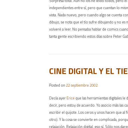
Sorpresa total. Aún no los he leído todos, pero 
independientes entre sí, pero que cuentan lo mism
vista. Nada nuevo, pero cuando algo se cuenta con 
dibujo, se nota que el tío sufre dibujando y no es
volveré a leer. No pensaba hablar de comics cuand
tanta gente escribiendo estos días sobre Peter G
CINE DIGITAL Y EL T
Posted on
22 septiembre 2002
Decía ayer
Erice
que las herramientas digitales le 
decir, pero estoy de acuerdo. Yo asocio más las cam
escribir el quijote. Los ceros y unos hacen que al 
otro). Y la cosa se convierte en complicada, porque
relajación. Relajación digital, eso sí. Sólo nos d