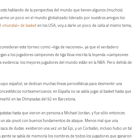
posts hablando de la perspectiva del mundo que tienen algunos (muchos)
tuarme un poco en el mundo globalizado liderado por nuestros amigos los
l
«mundial» de basket
en los USA, voy a darle un poco de caña al mismo tema,
consideran este torneo como «liga de naciones», ya que el verdadero
gan a los jugadores campeones de liga lleva inscrita la leyenda «campeones
a evidencia: los mejores jugadores del mundo están en la NBA. Pero detrás de
quipo español, se dedican muchas líneas periodísticas para desmentir una
loncestísticos norteamericanos: en España no se sabía jugar al basket hasta que
nseñó en las Olimpiadas del 92 en Barcelona.
atatas hasta que vieron en persona a Michael Jordan, y fue sólo entonces
r un ala-pivot con buenos fundamentos de ataque. Menos mal que una
 saca de dudas: existieron una vez un tal Epi, y un Corbalán, incluso hubo un tal
a gente se sabía de memoría los nombres de todos los jugadores que ganaron