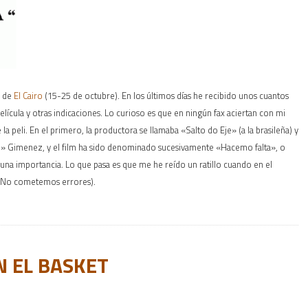
l de
El Cairo
(15-25 de octubre). En los últimos días he recibido unos cuantos
película y otras indicaciones. Lo curioso es que en ningún fax aciertan con mi
 peli. En el primero, la productora se llamaba «Salto do Eje» (a la brasileña) y
o» Gimenez, y el film ha sido denominado sucesivamente «Hacemo falta», o
nguna importancia. Lo que pasa es que me he reído un ratillo cuando en el
» (No cometemos errores).
 EL BASKET