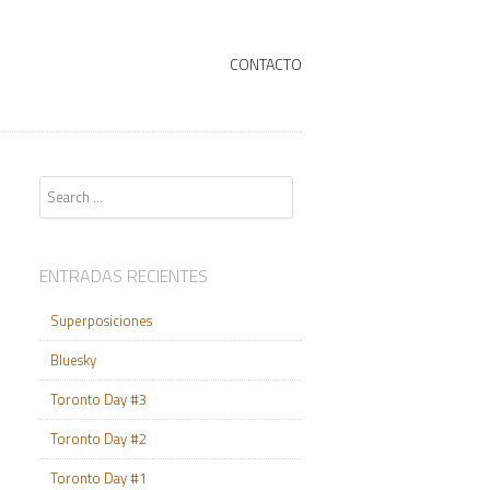
+
SKIP TO CONTENT
CONTACTO
Search
ENTRADAS RECIENTES
Superposiciones
Bluesky
Toronto Day #3
Toronto Day #2
Toronto Day #1