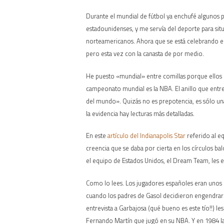
Durante el mundial de fútbol ya enchufé algunos 
estadounidenses, y me servía del deporte para si
norteamericanos. Ahora que se está celebrando e
pero esta vez con la canasta de por medio.
He puesto «mundial» entre comillas porque ellos 
campeonato mundial es la NBA. El anillo que entre
del mundo». Quizás no es prepotencia, es sólo un
la evidencia hay lecturas más detalladas.
En este
artículo del Indianapolis Star
referido al e
creencia que se daba por cierta en los círculos ba
el equipo de Estados Unidos, el Dream Team, les e
Como lo lees. Los jugadores españoles eran unos p
cuando los padres de Gasol decidieron engendra
entrevista a Garbajosa (qué bueno es este tío!!) les
Fernando Martín que jugó en su NBA. Y en 1984 l