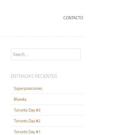
+
SKIP TO CONTENT
CONTACTO
Search
ENTRADAS RECIENTES
Superposiciones
Bluesky
Toronto Day #3
Toronto Day #2
Toronto Day #1