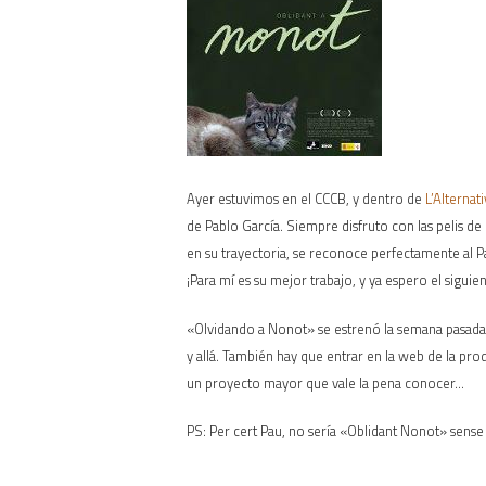
Ayer estuvimos en el CCCB, y dentro de
L’Alternati
de Pablo García. Siempre disfruto con las pelis d
en su trayectoria, se reconoce perfectamente al 
¡Para mí es su mejor trabajo, y ya espero el siguien
«Olvidando a Nonot» se estrenó la semana pasad
y allá. También hay que entrar en la web de la pr
un proyecto mayor que vale la pena conocer…
PS: Per cert Pau, no sería «Oblidant Nonot» sense 