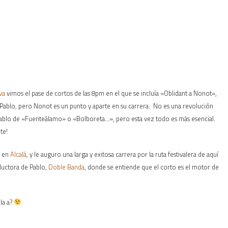
va
vimos el pase de cortos de las 8pm en el que se incluía «Oblidant a Nonot»,
e Pablo, pero Nonot es un punto y aparte en su carrera. No es una revolución
Pablo de «Fuenteálamo» o «Bolboreta…», pero esta vez todo es más esencial.
te!
a en
Alcalá
, y le auguro una larga y exitosa carrera por la ruta festivalera de aquí
oductora de Pablo,
Doble Banda
, donde se entiende que el corto es el motor de
la a?