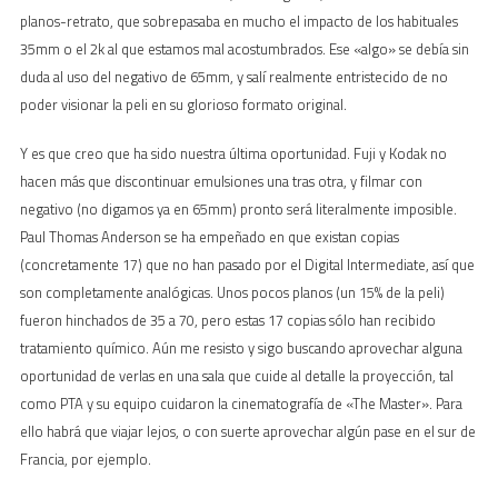
planos-retrato, que sobrepasaba en mucho el impacto de los habituales
35mm o el 2k al que estamos mal acostumbrados. Ese «algo» se debía sin
duda al uso del negativo de 65mm, y salí realmente entristecido de no
poder visionar la peli en su glorioso formato original.
Y es que creo que ha sido nuestra última oportunidad. Fuji y Kodak no
hacen más que discontinuar emulsiones una tras otra, y filmar con
negativo (no digamos ya en 65mm) pronto será literalmente imposible.
Paul Thomas Anderson se ha empeñado en que existan copias
(concretamente 17) que no han pasado por el Digital Intermediate, así que
son completamente analógicas. Unos pocos planos (un 15% de la peli)
fueron hinchados de 35 a 70, pero estas 17 copias sólo han recibido
tratamiento químico. Aún me resisto y sigo buscando aprovechar alguna
oportunidad de verlas en una sala que cuide al detalle la proyección, tal
como PTA y su equipo cuidaron la cinematografía de «The Master». Para
ello habrá que viajar lejos, o con suerte aprovechar algún pase en el sur de
Francia, por ejemplo.