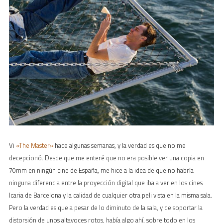
Vi
«The Master»
hace algunas semanas, y la verdad es que no me
decepcionó. Desde que me enteré que no era posible ver una copia en
70mm en ningún cine de España, me hice a la idea de que no habría
ninguna diferencia entre la proyección digital que iba a ver en los cines
Icaria de Barcelona y la calidad de cualquier otra peli vista en la misma sala.
Pero la verdad es que a pesar de lo diminuto de la sala, y de soportar la
distorsión de unos altavoces rotos, había algo ahí, sobre todo en los