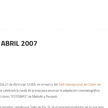
:
ABRIL 2007
Día 21 de Abril a las 12:00h, en el marco del
Saló Internacional del Cómic de
 se celebrará la rueda de prensa para anunciar la adaptación cinematográfica
l cómic “ESTIGMAS” de Mattotti y Piersanti.
un servidor: resulta que Salto de Eje, SL es el principal productor de lo que será