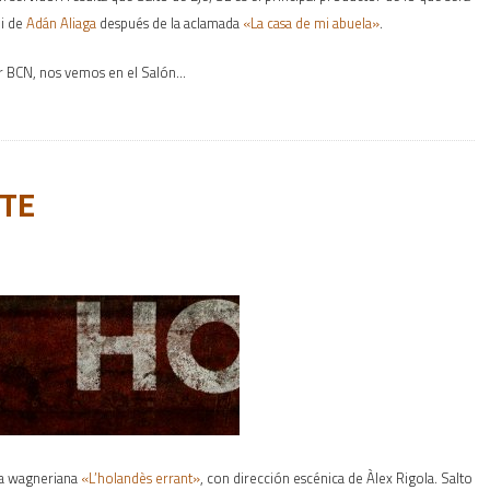
li de
Adán Aliaga
después de la aclamada
«La casa de mi abuela»
.
or BCN, nos vemos en el Salón…
TE
a wagneriana
«L’holandès errant»
, con dirección escénica de Àlex Rigola. Salto