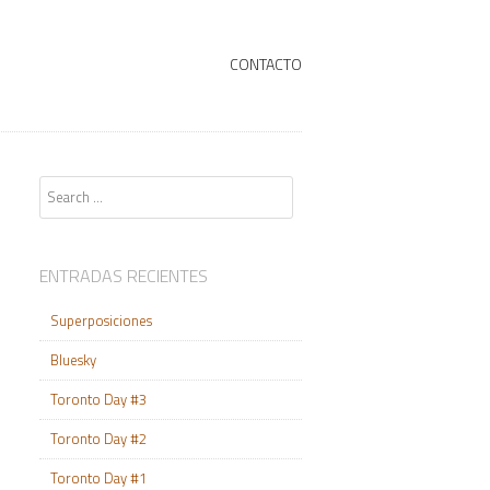
+
SKIP TO CONTENT
CONTACTO
Search
ENTRADAS RECIENTES
Superposiciones
Bluesky
Toronto Day #3
Toronto Day #2
Toronto Day #1