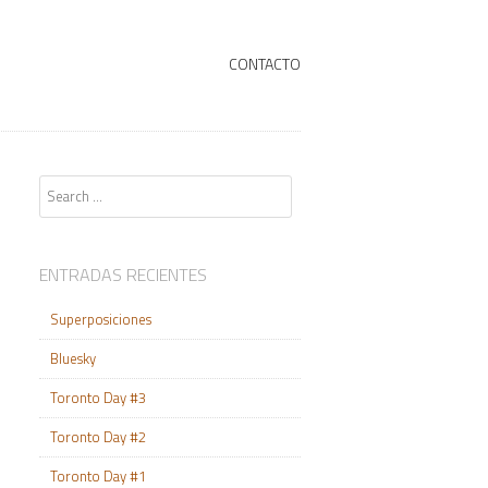
+
SKIP TO CONTENT
CONTACTO
Search
ENTRADAS RECIENTES
Superposiciones
Bluesky
Toronto Day #3
Toronto Day #2
Toronto Day #1