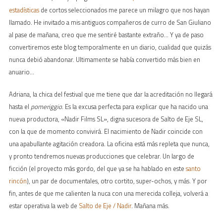
estadísticas
de cortos seleccionados me parece un milagro que nos hayan
llamado. He invitado a mis antiguos compañeros de curro de San Giuliano
al pase de mañana, creo que me sentiré bastante extraño… Y ya de paso
convertiremos este blog temporalmente en un diario, cualidad que quizás
nunca debió abandonar. Ultimamente se había convertido más bien en
anuario…
Adriana, la chica del festival que me tiene que dar la acreditación no llegará
hasta el
pomeriggio
. Es la excusa perfecta para explicar que ha nacido una
nueva productora, «Nadir Films SL», digna sucesora de Salto de Eje SL,
con la que de momento convivirá. El nacimiento de Nadir coincide con
una apabullante agitación creadora. La oficina está más repleta que nunca,
y pronto tendremos nuevas producciones que celebrar. Un largo de
ficción (el proyecto más gordo, del que ya se ha hablado en este
santo
rincón
), un par de documentales, otro cortito, super-ochos, y más. Y por
fin, antes de que me calienten la nuca con una merecida colleja, volverá a
estar operativa la web de
Salto de Eje / Nadir
. Mañana más.