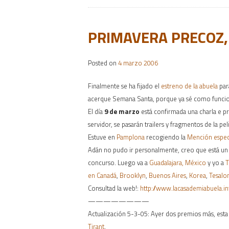
PRIMAVERA PRECOZ,
Posted on
4 marzo 2006
Finalmente se ha fijado el
estreno de la abuela
par
acerque Semana Santa, porque ya sé como funcion
El día
9 de marzo
está confirmada una charla e pr
servidor, se pasarán trailers y fragmentos de la peli
Estuve en
Pamplona
recogiendo la
Mención espec
Adán no pudo ir personalmente, creo que está un 
concurso. Luego va a
Guadalajara, México
y yo a
T
en Canadá
,
Brooklyn
,
Buenos Aires
,
Korea
,
Tesalo
Consultad la web!:
http://www.lacasademiabuela.in
————————
Actualización 5-3-05: Ayer dos premios más, esta
Tirant
.