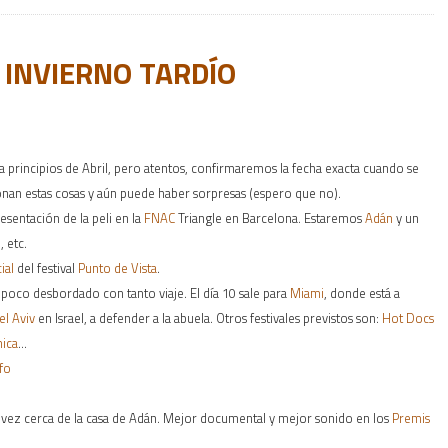
 INVIERNO TARDÍO
a principios de Abril, pero atentos, confirmaremos la fecha exacta cuando se
an estas cosas y aún puede haber sorpresas (espero que no).
esentación de la peli en la
FNAC
Triangle en Barcelona. Estaremos
Adán
y un
, etc.
ial
del festival
Punto de Vista
.
poco desbordado con tanto viaje. El día 10 sale para
Miami
, donde está a
el Aviv
en Israel, a defender a la abuela. Otros festivales previstos son:
Hot Docs
nica
…
fo
 vez cerca de la casa de Adán. Mejor documental y mejor sonido en los
Premis