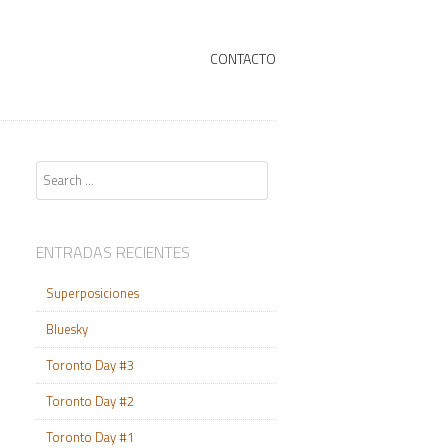
+
SKIP TO CONTENT
CONTACTO
Search
ENTRADAS RECIENTES
Superposiciones
Bluesky
Toronto Day #3
Toronto Day #2
Toronto Day #1