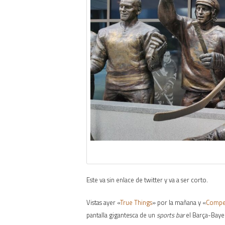
Este va sin enlace de twitter y va a ser corto.
Vistas ayer «
True Things
» por la mañana y «
Compet
pantalla gigantesca de un
sports bar
el Barça-Bayer