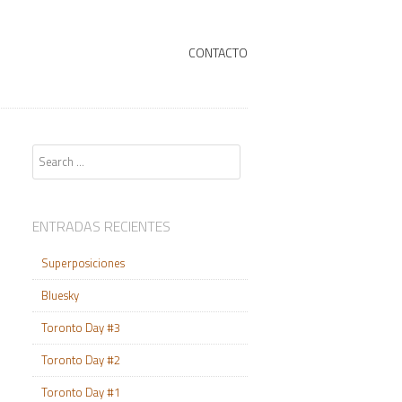
+
SKIP TO CONTENT
CONTACTO
Search
ENTRADAS RECIENTES
Superposiciones
Bluesky
Toronto Day #3
Toronto Day #2
Toronto Day #1