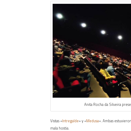
Anita Rocha da Silveira pre
Vistas «
Intregalde
» y «
Medusa
«. Ambas estuvieron
mala hostia.