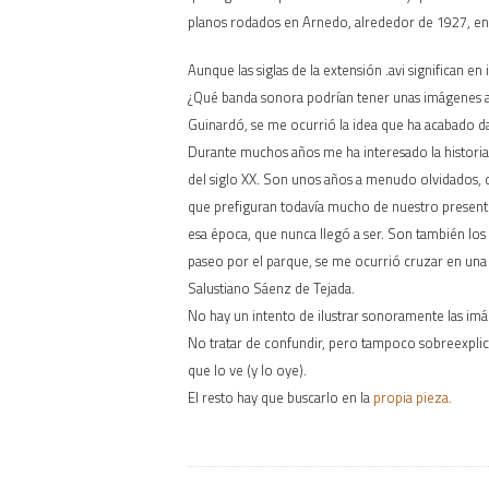
planos rodados en Arnedo, alrededor de 1927, en l
Aunque las siglas de la extensión .avi significan 
¿Qué banda sonora podrían tener unas imágenes as
Guinardó, se me ocurrió la idea que ha acabado d
Durante muchos años me ha interesado la historia 
del siglo XX. Son unos años a menudo olvidados, 
que prefiguran todavía mucho de nuestro present
esa época, que nunca llegó a ser. Son también los 
paseo por el parque, se me ocurrió cruzar en una 
Salustiano Sáenz de Tejada.
No hay un intento de ilustrar sonoramente las imá
No tratar de confundir, pero tampoco sobreexplica
que lo ve (y lo oye).
El resto hay que buscarlo en la
propia pieza.