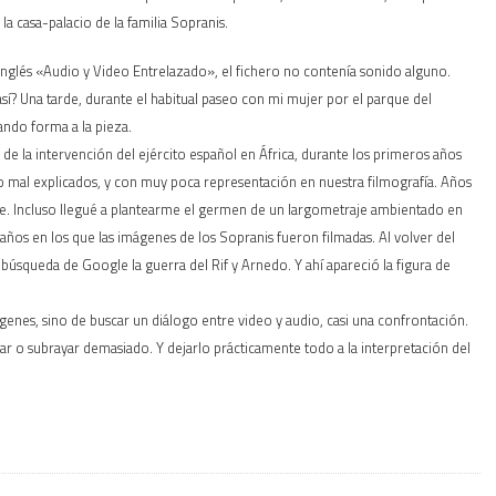
a casa-palacio de la familia Sopranis.
en inglés «Audio y Video Entrelazado», el fichero no contenía sonido alguno.
í? Una tarde, durante el habitual paseo con mi mujer por el parque del
ando forma a la pieza.
de la intervención del ejército español en África, durante los primeros años
o mal explicados, y con muy poca representación en nuestra filmografía. Años
e. Incluso llegué a plantearme el germen de un largometraje ambientado en
años en los que las imágenes de los Sopranis fueron filmadas. Al volver del
búsqueda de Google la guerra del Rif y Arnedo. Y ahí apareció la figura de
genes, sino de buscar un diálogo entre video y audio, casi una confrontación.
r o subrayar demasiado. Y dejarlo prácticamente todo a la interpretación del