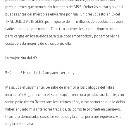
presupuestos que hemos ido haciendo de M&S. Deberías currar y a ver si
puedes antes del miércoles enviarme por mail un presupuesto en Excel
TRADUCIDO AL INGLÉS, por importe de — millones de pesetas, que aquí
nadie se mueve por menos. Eso si, mantienes los super 16mm y todo,
pero cargas en los sueldos para que cobremos todos y podamos vivir a
costa de esta mujer y de otros como ella.
La mejor cita del día.
5ª Cita – P. B. de The P. Company, Germany
Me saluda efusivamente. Se sabe de memoria los diálogos del “libre
indirecto” (Miguel: como el Kepa Sojo). Tiene una productora fuerte, con
varias películas en Rotterdam los últimos años, y me recuerda que le debía
haber enviado mis anteriores trabajos, tal como le prometí en Sarajevo.
Prometo demasiadas cosas, se ve. Le doy la cinta, pero me equivoco y le
doy la subtitulada…