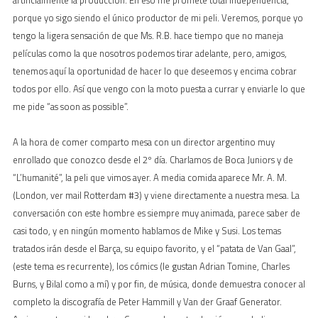
porque yo sigo siendo el único productor de mi peli. Veremos, porque yo
tengo la ligera sensación de que Ms. R.B. hace tiempo que no maneja
películas como la que nosotros podemos tirar adelante, pero, amigos,
tenemos aquí la oportunidad de hacer lo que deseemos y encima cobrar
todos por ello. Así que vengo con la moto puesta a currar y enviarle lo que
me pide “as soon as possible”.
A la hora de comer comparto mesa con un director argentino muy
enrollado que conozco desde el 2º día. Charlamos de Boca Juniors y de
“L’humanité”, la peli que vimos ayer. A media comida aparece Mr. A. M.
(London, ver mail Rotterdam #3) y viene directamente a nuestra mesa. La
conversación con este hombre es siempre muy animada, parece saber de
casi todo, y en ningún momento hablamos de Mike y Susi. Los temas
tratados irán desde el Barça, su equipo favorito, y el “patata de Van Gaal”,
(este tema es recurrente), los cómics (le gustan Adrian Tomine, Charles
Burns, y Bilal como a mí) y por fin, de música, donde demuestra conocer al
completo la discografía de Peter Hammill y Van der Graaf Generator.