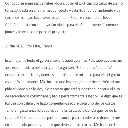
Conozco su empresa de haber ido a alquilar el DAT cuando Salto de Eje no
tenía DAT. Está en el Cinemart de rebote y está flipando del ambiente y de
como se manejan los proyectos por aquí. Quiere convencer a los del
ACPCA de enviar una delegación oficial para el año que viene. Comemos
juntos y le explico un poco el proyecto.
2ª cita M.S., F for Film, France
Esta mujer ha leído el guión entero !!. Sabe quien es Pick, sabe que Susi no
aparece en toda la película, y … le ha gustado!!!. Tiene una “pequeña”
empresa productora y quiere saber más sobre mí, pero para ella el guión
es lo más importante. Más incluso que los trabajos anteriores. Aún así me
pide el video y se lo doy. No necesita que esté subtitulado, porque ella es
de ascendencia colombiana y habla perfectamente español. Le digo que se
los vea con calma y le hago comentarios sobre cada uno de los cortos.
También gasto unas fotocopias con ella. La ataco diciendo que los de la
cadena ARTE me piden un partner francés para acceder a su dinero, y me
dice que todo podría ser, pero que debe ver mis cortos. Me habla de las