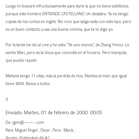
Luego lo buscaré infructuosamente para darle la que no tiene subtítulos,
porque este hombre ENTIENDE CASTELLANO. Un desastre. Ya no tengo
copias de los cortos en inglés. No creo que salga nada con este tipo, pero
es un buen contacto y usa una buena colonia, que te lo digo yo.
Por la tarde he ido al cine y he visto “Ni uno menos”, de Zhang Yimou. Lo
siento Mari, pero es la única que coincidía en el horario. Pero tranquila,
que puedo repetir.
Mañana tengo 11 citas, más la perdida de hoy. Atentos al mail, que igual
tiene 300K. Besos a todos.
JJ
Enviado: Martes, 01 de febrero de 2000 00:05
De: jgim@——-.com
Para: Miguel Ángel ; Oscar ; Pere ; María ;
Asunto: Rotterdam día #2