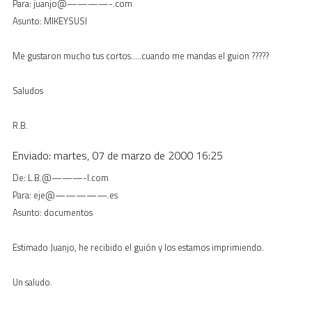
Para: juanjo@————-.com
Asunto: MIKEYSUSI
Me gustaron mucho tus cortos…..cuando me mandas el guion ?????
Saludos
R.B.
Enviado: martes, 07 de marzo de 2000 16:25
De: L.B.@———-l.com
Para: eje@—————.es
Asunto: documentos
Estimado Juanjo, he recibido el guión y los estamos imprimiendo.
Un saludo.