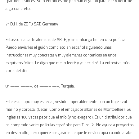
“partner” francés. Sólo entonces me pedirían el guión para leer y decirme
algo concreto.
7ª D.H. de ZDF3 SAT, Germany.
Estos son la parte alemana de ARTE, y sin embargo tienen otra política.
Puedo enviarles el guión completo en español siguiendo unas
instrucciones muy concretas y muy alemanas contenidas en unos
exquisitos folios. Le digo que me lo leeré y ya decidiré. La entrevista más
corta del día.
8ª —— ——–, de ——– —–, Turquía.
Este es un tipo muy especial, vestido impecablemente con un traje azul
marino y corbata. (Oscar: Como el embajador albanés de Montpellier). Su
inglés es 100 veces peor que el mío (y no exagero). Es un distribuidor que
ha comprado varias películas españolas para Turquía. No ayuda a proyectos
en desarrollo, pero quiere asegurarse de que le envío copia cuando acabe