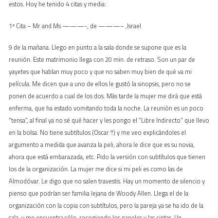
estos. Hoy he tenido 4 citas y media:
1ª Cita – Mr and Ms ———-, de ———– ,Israel
9 de la mañana. Llego en punto a la sala donde se supone que es la
reunión. Este matrimonio llega con 20 min. de retraso. Son un par de
yayetes que hablan muy poco y que no saben muy bien de qué va mi
película. Me dicen que a uno de ellos le gustó la sinopsis, pero no se
ponen de acuerdo a cual de los dos. Más tarde la mujer me dirá que está
enferma, que ha estado vomitando toda la noche. La reunión es un poco
“tensa”, al final ya no sé qué hacer y les pongo el “Libre Indirecto” que llevo
en la bolsa. No tiene subtítulos (Oscar !!) y me veo explicándoles el
argumento a medida que avanza la peli, ahora le dice que es su novia,
ahora que está embarazada, etc. Pido la versión con subtítulos que tienen
los de la organización. La mujer me dice si mi peli es como las de
Almodóvar. Le digo que no salen travestis. Hay un momento de silencio y
pienso que podrían ser familia lejana de Woody Allen. Llega el de la
organización con la copia con subtítulos, pero la pareja ya se ha ido de la
sala, y me encuentra sólo, recogiendo los papeles y las cintas. Un