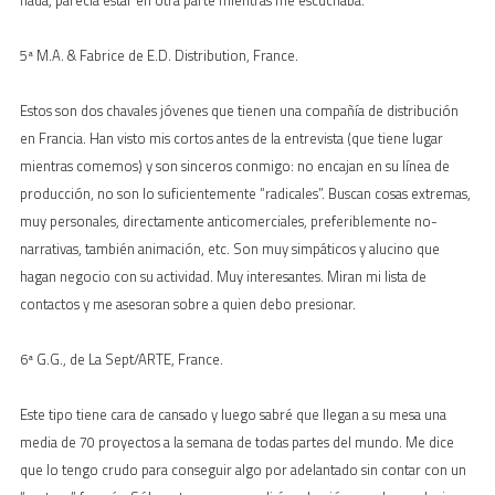
5ª M.A. & Fabrice de E.D. Distribution, France.
Estos son dos chavales jóvenes que tienen una compañía de distribución
en Francia. Han visto mis cortos antes de la entrevista (que tiene lugar
mientras comemos) y son sinceros conmigo: no encajan en su línea de
producción, no son lo suficientemente “radicales”. Buscan cosas extremas,
muy personales, directamente anticomerciales, preferiblemente no-
narrativas, también animación, etc. Son muy simpáticos y alucino que
hagan negocio con su actividad. Muy interesantes. Miran mi lista de
contactos y me asesoran sobre a quien debo presionar.
6ª G.G., de La Sept/ARTE, France.
Este tipo tiene cara de cansado y luego sabré que llegan a su mesa una
media de 70 proyectos a la semana de todas partes del mundo. Me dice
que lo tengo crudo para conseguir algo por adelantado sin contar con un