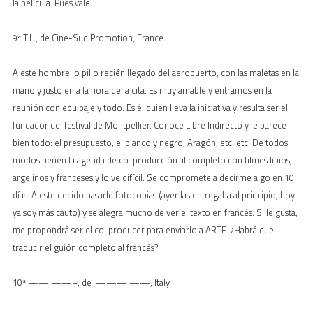
la película. Pues vale.
9ª T.L., de Cine-Sud Promotion, France.
A este hombre lo pillo recién llegado del aeropuerto, con las maletas en la
mano y justo en a la hora de la cita. Es muy amable y entramos en la
reunión con equipaje y todo. Es él quien lleva la iniciativa y resulta ser el
fundador del festival de Montpellier. Conoce Libre Indirecto y le parece
bien todo: el presupuesto, el blanco y negro, Aragón, etc. etc. De todos
modos tienen la agenda de co-producción al completo con filmes libios,
argelinos y franceses y lo ve difícil. Se compromete a decirme algo en 10
días. A este decido pasarle fotocopias (ayer las entregaba al principio, hoy
ya soy más cauto) y se alegra mucho de ver el texto en francés. Si le gusta,
me propondrá ser el co-producer para enviarlo a ARTE. ¿Habrá que
traducir el guión completo al francés?
10ª —— ——–, de ——— ——, Italy.