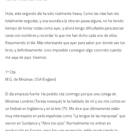
Hola, este segundo día ha sido realmente heavy. Como las citas han ido
totalmente seguidas, y una sucedía a la otra sin pausa alguna, no he tenido
tiempo de tomar notas como ayer, y ahora tengo dificultades para asociar
caras con nombres y recordar lo que me han dicho cada uno de ellos.
Resumiendo el día: Más interesante que ayer para saber por donde van los
tiros, y definitivamente: creo imposible conseguir algo concreto cuando
me vaya de aquí. Veamos:
1ª Cita
M.G. de Miramax, USA/England.
El día empieza fuerte. Ha pedido cita conmigo porque una colega de
Miramax Londres (Teresa nosequé) le ha hablado de mí y vio mis cortos en
un festival en Inglaterra y en la tele (?!!). Me dice que últimamente están
muy interesados en pelis españolas como “La lengua de las mariposas” que
vieron en Sundance y “Abre los ojos”. Normalmente no entran en
producción en Europa, pero hay una excepción: están produciendo la