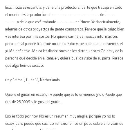
Esta moza es española, y tiene una productora fuerte que trabaja en todo
el mundo. Es la productora de ———– ——— ———- de ——–
——– y de la que está rodando ———— en Nueva York actualmente,
además de otros proyectos de gente consagrada. Parece que le caigo bien
y se interesa por mis cortos. No quiere darme demasiada información,
pero al final parece hacerme una concesión y me pide que le enviemos el
guión definitivo. Me da las direcciones de los distribuidores Golem y de la
persona que decide en el canal+ y quiere que los visite de su parte. Parece
que algo hemos sacado.
8º y última. J.L., de V., Netherlands
Quiere el guión en español, y puede que se lo enviemos ¿no?. Puede que
nos dé 25.000$ si le gusta el guión.
Eso es todo por hoy. No es un resumen muy alegre, porque yo no lo
estoy, pero puede que cuando reflexionemos un poco sobre ello veamos