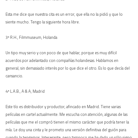
Esta me dice que nuestra cita es un error, que ella no la pidió y que lo
siente mucho. Tengo la siguiente hora libre.
3ª R.H., Filmmuseum, Holanda
Un tipo muy serio y con poco de que hablar, porque es muy difícil
acuerdos por adelantado con compañías holandesas. Hablamos en
general, sin demasiado interés por lo que dice el otro. Es lo que decía del
cansancio.
4ª L.A.B., A & A, Madrid
Este tío es distribuidor y productor, afincado en Madrid. Tiene varias
películas en cartel actualmente. Me escucha con atención, algunas de las
películas que me el compró tienen el mismo carácter que podría tener la
mía. Le doy una cinta y le prometo una versión definitiva del guión para
cuando la tengamos. Interesante, pero tampoco me ha dado un sólo signo