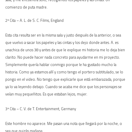
comienzo de puta madre.
2ª Cita – A. L. de S. C. Films, England
Esta cita resulta ser en la misma sala y justo después de la anterior, o sea
que vuelvo a sacar los papeles y las cintas y los dejo donde antes. A. es
unachica de unos 38 y antes de que le explique mi historia me lo deja bien
clarito: No puede hacer nada concreto para ayudarme en mi proyecto.
Simplemente quería hablar conmigo porque le ha gustado mucho la
historia. Como ya estamos allí y como tengo el portero subtitulado, se lo
pongo en el video. No tengo que explicarle que está embarazada, porque
ya lo va leyendo debajo. Cuando se acaba me dice que los personajes se
veían muy pequeñitos. Es que estaban lejos, mujer.
3ª Cita – C. V. de T. Entertainment, Germany
Este hombre no aparece. Me pasan una nota que llegará por la noche, o
sea que quizás mañana…