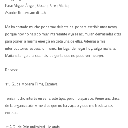
Para: Miguel Ángel ; Oscar ; Pere ; María ;
Asunto: Rotterdam día #4
Me ha costado mucho ponerme delante del pc para escribir unas notas,
porque hoy no ha sido muy interesante y ya se acumulan demasiadas citas
para poner la misma energía en cada una de ellas. Además a mis
interlocutores les pasa lo mismo. En lugar de llegar hoy, salgo mañana.
Mañana tengo una cita más, de gente que no pudo verme ayer.
Repaso:
1ª J.G., de Morena Films, Espanya
Tenía mucho interés en ver a este tipo, pero no aparece. Viene una chica
de la organización y me dice que no ha viajado y que me traslada sus
excusas.
2ª A.G., de Pain unlimited, Holanda