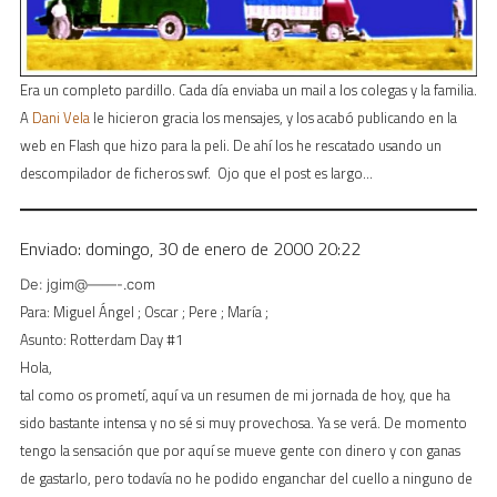
Era un completo pardillo. Cada día enviaba un mail a los colegas y la familia.
A
Dani Vela
le hicieron gracia los mensajes, y los acabó publicando en la
web en Flash que hizo para la peli. De ahí los he rescatado usando un
descompilador de ficheros swf. Ojo que el post es largo…
Enviado: domingo, 30 de enero de 2000 20:22
De: jgim@——-.com
Para: Miguel Ángel ; Oscar ; Pere ; María ;
Asunto: Rotterdam Day #1
Hola,
tal como os prometí, aquí va un resumen de mi jornada de hoy, que ha
sido bastante intensa y no sé si muy provechosa. Ya se verá. De momento
tengo la sensación que por aquí se mueve gente con dinero y con ganas
de gastarlo, pero todavía no he podido enganchar del cuello a ninguno de