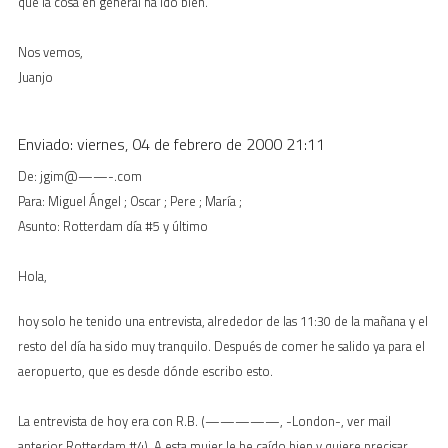
que la cosa en general ha ido bien.
Nos vemos,
Juanjo
Enviado: viernes, 04 de febrero de 2000 21:11
De: jgim@——-.com
Para: Miguel Ángel ; Oscar ; Pere ; María ;
Asunto: Rotterdam día #5 y último
Hola,
hoy solo he tenido una entrevista, alrededor de las 11:30 de la mañana y el
resto del día ha sido muy tranquilo. Después de comer he salido ya para el
aeropuerto, que es desde dónde escribo esto.
La entrevista de hoy era con R.B. (—————, -London-, ver mail
anterior Rotterdam #4). A esta mujer le he caído bien y quiere precisar