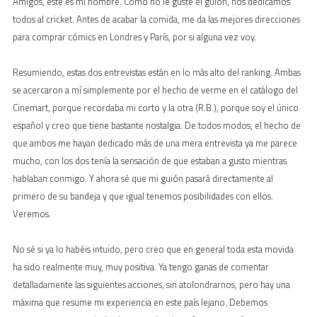
Amigos, este es mi hombre. Como no le guste el guión, nos dedicamos
todos al cricket. Antes de acabar la comida, me da las mejores direcciones
para comprar cómics en Londres y París, por si alguna vez voy.
Resumiendo, estas dos entrevistas están en lo más alto del ranking. Ambas
se acercaron a mí simplemente por el hecho de verme en el catálogo del
Cinemart, porque recordaba mi corto y la otra (R.B.), porque soy el único
español y creo que tiene bastante nostalgia. De todos modos, el hecho de
que ambos me hayan dedicado más de una mera entrevista ya me parece
mucho, con los dos tenía la sensación de que estaban a gusto mientras
hablaban conmigo. Y ahora sé que mi guión pasará directamente al
primero de su bandeja y que igual tenemos posibilidades con ellos.
Veremos.
No sé si ya lo habéis intuido, pero creo que en general toda esta movida
ha sido realmente muy, muy positiva. Ya tengo ganas de comentar
detalladamente las siguientes acciones, sin atolondrarnos, pero hay una
máxima que resume mi experiencia en este país lejano. Debemos