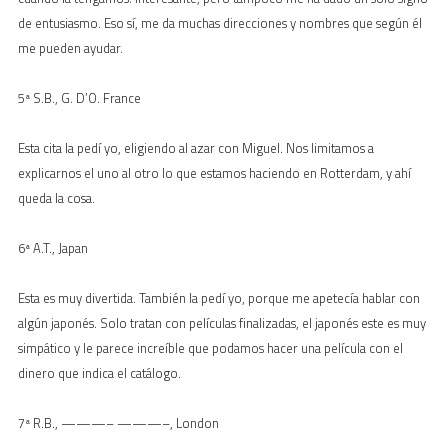
de entusiasmo. Eso sí, me da muchas direcciones y nombres que según él
me pueden ayudar.
5ª S.B., G. D’O. France
Esta cita la pedí yo, eligiendo al azar con Miguel. Nos limitamos a
explicarnos el uno al otro lo que estamos haciendo en Rotterdam, y ahí
queda la cosa.
6ª A.T., Japan
Esta es muy divertida. También la pedí yo, porque me apetecía hablar con
algún japonés. Solo tratan con películas finalizadas, el japonés este es muy
simpático y le parece increíble que podamos hacer una película con el
dinero que indica el catálogo.
7ª R.B., ———– ———–, London