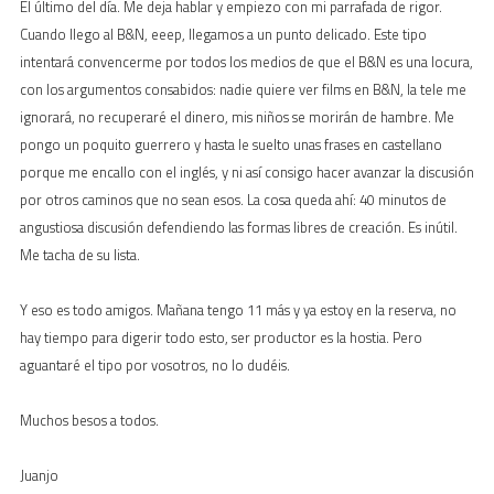
El último del día. Me deja hablar y empiezo con mi parrafada de rigor.
Cuando llego al B&N, eeep, llegamos a un punto delicado. Este tipo
intentará convencerme por todos los medios de que el B&N es una locura,
con los argumentos consabidos: nadie quiere ver films en B&N, la tele me
ignorará, no recuperaré el dinero, mis niños se morirán de hambre. Me
pongo un poquito guerrero y hasta le suelto unas frases en castellano
porque me encallo con el inglés, y ni así consigo hacer avanzar la discusión
por otros caminos que no sean esos. La cosa queda ahí: 40 minutos de
angustiosa discusión defendiendo las formas libres de creación. Es inútil.
Me tacha de su lista.
Y eso es todo amigos. Mañana tengo 11 más y ya estoy en la reserva, no
hay tiempo para digerir todo esto, ser productor es la hostia. Pero
aguantaré el tipo por vosotros, no lo dudéis.
Muchos besos a todos.
Juanjo