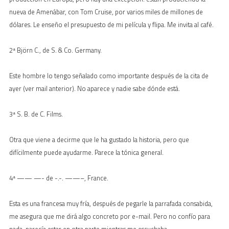
nueva de Amenábar, con Tom Cruise, por varios miles de millones de
dólares. Le enseño el presupuesto de mi película y flipa. Me invita al café.
2ª Björn C., de S. & Co. Germany.
Este hombre lo tengo señalado como importante después de la cita de
ayer (ver mail anterior). No aparece y nadie sabe dónde está.
3ª S. B. de C. Films.
Otra que viene a decirme que le ha gustado la historia, pero que
difícilmente puede ayudarme. Parece la tónica general.
4ª —— —- de -.-. ——–, France.
Esta es una francesa muy fría, después de pegarle la parrafada consabida,
me asegura que me dirá algo concreto por e-mail. Pero no confío para
nada, parecía estar en otra parte mientras me escuchaba.