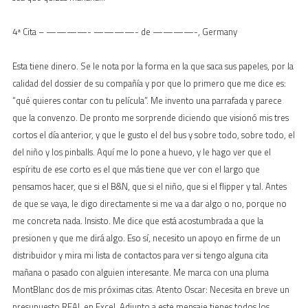
4ª Cita – ————- ————- de ————-, Germany
Esta tiene dinero. Se le nota por la forma en la que saca sus papeles, por la
calidad del dossier de su compañía y por que lo primero que me dice es:
“qué quieres contar con tu película”. Me invento una parrafada y parece
que la convenzo. De pronto me sorprende diciendo que visionó mis tres
cortos el día anterior, y que le gusto el del bus y sobre todo, sobre todo, el
del niño y los pinballs. Aquí me lo pone a huevo, y le hago ver que el
espíritu de ese corto es el que más tiene que ver con el largo que
pensamos hacer, que si el B&N, que si el niño, que si el flipper y tal. Antes
de que se vaya, le digo directamente si me va a dar algo o no, porque no
me concreta nada. Insisto. Me dice que está acostumbrada a que la
presionen y que me dirá algo. Eso sí, necesito un apoyo en firme de un
distribuidor y mira mi lista de contactos para ver si tengo alguna cita
mañana o pasado con alguien interesante. Me marca con una pluma
MontBlanc dos de mis próximas citas. Atento Oscar: Necesita en breve un
presupuesto REAL en Excel. Adjunto a este mensaje tienes todos los