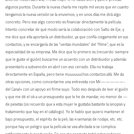
algunos puntos. Durante la nueva charla me repite mil veces que en cuanto
tengamos la nueva versión se la enviemos, y en unos días me dirá algo
concreto. Pero ese algo concreto es financiar directamente la película.
Intento concretar de qué modo sería la colaboración con Salto de Eje, y
me dice que ella aportaría un distribuidor, ya que confía ciegamente en sus
contactos, y se encargaría de las “ventas mundiales” del “filme”, que es la
especialidad de su empresa. Me dice que lo primero es (recuerdo: siempre
que le guste el guión) buscarme un acuerdo con un distribuidor y además
presentarlo a subvención en abril con eso cerrado. Ella no trabaja
directamente en España, pero tiene muuuuuuchos contactos allá. Me da
otras opciones, como concertarme una entrevista con Mr.—————-
del Canal+ con un apoyo en firme suyo. Todo eso después de leer el guión
y que me dé el ok a un presupuesto que le he de mandar, no menor de —
de pesetas (os recuerdo que a esta mujer le gustaba bastante la sinopsis y
tratamiento que hay en el catálogo). Yo le hablo que quiero mantener el
bajo presupuesto, el espíritu de la peli, las 4 semanas de rodaje, etc. etc.
porque hay un peligro que la película se vea afectada si se complica
artificialmente la producción. En eso me promete total independencia,