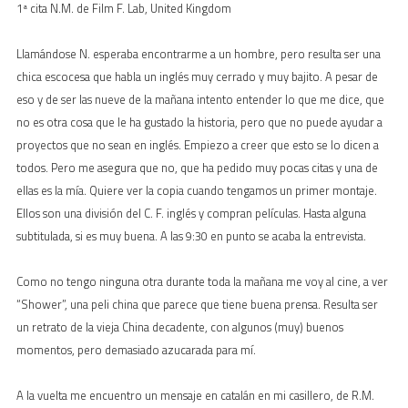
1ª cita N.M. de Film F. Lab, United Kingdom
Llamándose N. esperaba encontrarme a un hombre, pero resulta ser una
chica escocesa que habla un inglés muy cerrado y muy bajito. A pesar de
eso y de ser las nueve de la mañana intento entender lo que me dice, que
no es otra cosa que le ha gustado la historia, pero que no puede ayudar a
proyectos que no sean en inglés. Empiezo a creer que esto se lo dicen a
todos. Pero me asegura que no, que ha pedido muy pocas citas y una de
ellas es la mía. Quiere ver la copia cuando tengamos un primer montaje.
Ellos son una división del C. F. inglés y compran películas. Hasta alguna
subtitulada, si es muy buena. A las 9:30 en punto se acaba la entrevista.
Como no tengo ninguna otra durante toda la mañana me voy al cine, a ver
“Shower”, una peli china que parece que tiene buena prensa. Resulta ser
un retrato de la vieja China decadente, con algunos (muy) buenos
momentos, pero demasiado azucarada para mí.
A la vuelta me encuentro un mensaje en catalán en mi casillero, de R.M.