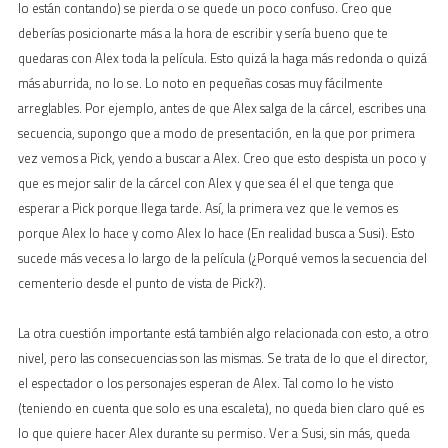
lo están contando) se pierda o se quede un poco confuso. Creo que
deberías posicionarte más a la hora de escribir y sería bueno que te
quedaras con Alex toda la película. Esto quizá la haga más redonda o quizá
más aburrida, no lo se. Lo noto en pequeñas cosas muy fácilmente
arreglables. Por ejemplo, antes de que Alex salga de la cárcel, escribes una
secuencia, supongo que a modo de presentación, en la que por primera
vez vemos a Pick, yendo a buscar a Alex. Creo que esto despista un poco y
que es mejor salir de la cárcel con Alex y que sea él el que tenga que
esperar a Pick porque llega tarde. Así, la primera vez que le vemos es
porque Alex lo hace y como Alex lo hace (En realidad busca a Susi). Esto
sucede más veces a lo largo de la película (¿Porqué vemos la secuencia del
cementerio desde el punto de vista de Pick?).
La otra cuestión importante está también algo relacionada con esto, a otro
nivel, pero las consecuencias son las mismas. Se trata de lo que el director,
el espectador o los personajes esperan de Alex. Tal como lo he visto
(teniendo en cuenta que solo es una escaleta), no queda bien claro qué es
lo que quiere hacer Alex durante su permiso. Ver a Susi, sin más, queda