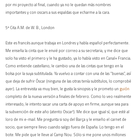
por mi proyecto al final, cuando ya no le quedan más nombres
importantes y con oscars a sus espaldas que echarme a la cara.
5ª Cita A.M. de W. B., London
Este es francés aunque trabaja en Londres y habla español perfectamente.
Me enseña la cinta que le envié por correo a su secretaria, y me dice que
solo ha visto el primero y le ha gustado, ya lo había visto en Canal+ Francia.
Como entiende castellano, le cambio una de las cintas que tengo en la
bolsa por la suya subtitulada. Ya vuelvo a contar con una de las “buenas”, así
que deja de sufrir Óscar (ninguna de las otras tenía subtítulos, lo comprobé
ayer). La entrevista va muy bien, le gusta la sinopsis y le prometo un
guión
completo de la nueva versión a finales de febrero. Como lo veo realmente
interesado, le intento sacar una carta de apoyo en firme, aunque sea para
la subvención de este año (atento Oscar!). Me dice que igual sí, que esté al
loro de mi e-mail. Me pregunta si soy del Barça y le enseño el carnet de
socio, que siempre llevo cuando salgo fuera de España. Lo tengo en el
bote. Me pide que le lleve al Camp Nou. Sólo si me pone unos millones