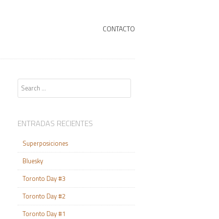
+
SKIP TO CONTENT
CONTACTO
Search
ENTRADAS RECIENTES
Superposiciones
Bluesky
Toronto Day #3
Toronto Day #2
Toronto Day #1