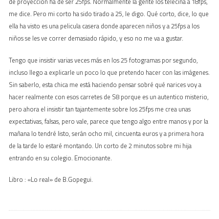
de proyección ha de ser 25fps. Normalmente la gente los telecina a 18fps,
me dice. Pero mi corto ha sido tirado a 25, le digo. Qué corto, dice, lo que
ella ha visto es una pelicula casera donde aparecen niños y a 25fps a los
niños se les ve correr demasiado rápido, y eso no me va a gustar.
Tengo que insistir varias veces más en los 25 fotogramas por segundo,
incluso llego a explicarle un poco lo que pretendo hacer con las imágenes.
Sin saberlo, esta chica me está haciendo pensar sobré qué narices voy a
hacer realmente con esos carretes de S8 porque es un autentico misterio,
pero ahora el insistir tan tajantemente sobre los 25fps me crea unas
expectativas, falsas, pero vale, parece que tengo algo entre manos y por la
mañana lo tendré listo, serán ocho mil, cincuenta euros y a primera hora
de la tarde lo estaré montando. Un corto de 2 minutos sobre mi hija
entrando en su colegio. Emocionante.
Libro : «Lo real» de B.Gopegui.