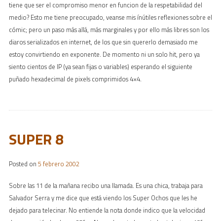
tiene que ser el compromiso menor en funcion de la respetabilidad del
medio? Esto me tiene preocupado, veanse mis ínútiles reflexiones sobre el
cómic; pero un paso más allá, más marginales y por ello más libres son los
diaros serializados en internet, de los que sin quererlo demasiado me
estoy convirtiendo en exponente. De momento ni un solo hit, pero ya
siento cientos de IP (ya sean fijas o variables) esperando el siguiente
puñado hexadecimal de pixels comprimidos 4×4.
SUPER 8
Posted on
5 febrero 2002
Sobre las 11 de la mañana recibo una llamada. Es una chica, trabaja para
Salvador Serra y me dice que está viendo los Super Ochos que les he
dejado para telecinar. No entiende la nota donde indico que la velocidad