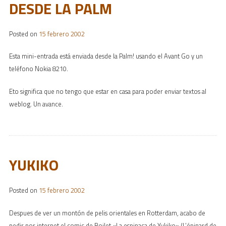
DESDE LA PALM
Posted on
15 febrero 2002
Esta mini-entrada está enviada desde la Palm! usando el Avant Go y un
teléfono Nokia 8210.
Eto significa que no tengo que estar en casa para poder enviar textos al
weblog. Un avance.
YUKIKO
Posted on
15 febrero 2002
Despues de ver un montón de pelis orientales en Rotterdam, acabo de
pedir por internet el comic de Boilet «La espinaca de Yukiko» (L’épinard de