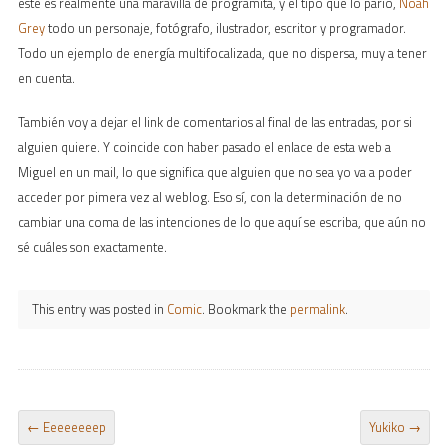
este es realmente una maravilla de programita, y el tipo que lo parió,
Noah
Grey
todo un personaje, fotógrafo, ilustrador, escritor y programador.
Todo un ejemplo de energía multifocalizada, que no dispersa, muy a tener
en cuenta.
También voy a dejar el link de comentarios al final de las entradas, por si
alguien quiere. Y coincide con haber pasado el enlace de esta web a
Miguel en un mail, lo que significa que alguien que no sea yo va a poder
acceder por pimera vez al weblog. Eso sí, con la determinación de no
cambiar una coma de las intenciones de lo que aquí se escriba, que aún no
sé cuáles son exactamente.
This entry was posted in
Comic
. Bookmark the
permalink
.
POST NAVIGATION
←
Eeeeeeeep
Yukiko
→