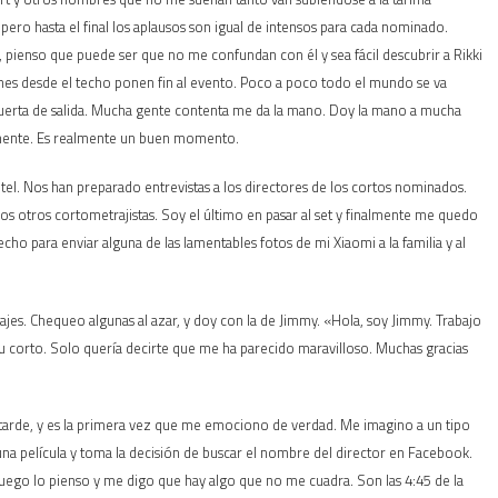
 pero hasta el final los aplausos son igual de intensos para cada nominado.
, pienso que puede ser que no me confundan con él y sea fácil descubrir a Rikki
ashes desde el techo ponen fin al evento. Poco a poco todo el mundo se va
 puerta de salida. Mucha gente contenta me da la mano. Doy la mano a mucha
amente. Es realmente un buen momento.
el. Nos han preparado entrevistas a los directores de los cortos nominados.
los otros cortometrajistas. Soy el último en pasar al set y finalmente me quedo
o para enviar alguna de las lamentables fotos de mi Xiaomi a la familia y al
es. Chequeo algunas al azar, y doy con la de Jimmy. «Hola, soy Jimmy. Trabajo
tu corto. Solo quería decirte que me ha parecido maravilloso. Muchas gracias
 tarde, y es la primera vez que me emociono de verdad. Me imagino a un tipo
na película y toma la decisión de buscar el nombre del director en Facebook.
luego lo pienso y me digo que hay algo que no me cuadra. Son las 4:45 de la