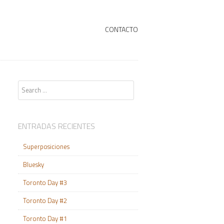
+
SKIP TO CONTENT
CONTACTO
Search
ENTRADAS RECIENTES
Superposiciones
Bluesky
Toronto Day #3
Toronto Day #2
Toronto Day #1