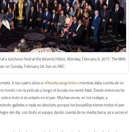
at a luncheon held at the Beverly Hilton, Monday, February 6, 2017. The 89th
 air on Sunday, February 26, live on ABC.
mate. A los cuatro años vi «
Planeta sangriento
» mientras daba cuenta de un
ho miedo con la película y luego el bocata me sentó fatal. Desde entonces he
 sobre todo si es untado en el pan. Muchas veces, en los rodajes, y
iendo galletas o nada en absoluto porque los bocadillos tienen todos el pan
re del día, con todo el equipo dando cuenta de su media barra, es a veces el