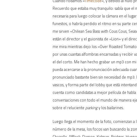
Cuando rodamos «
Timecode
«, y debido al nulo 
Recuerdo que estaba muy tranquilo: sabía que el 
necesaria para luego colocar la cámara en el luga
funestos, o habría perdido el ritmo en su parte ce
me sirven «Chilean Sea Bass with Cous Cous, Sea
están el director y el guionista de «Lion» y el di
me mira mientras dejo los «Over Roasted Tomatoes
por unas cuantas alfombras encarnadas y recibir v
el del corto. Me han hecho grabar un mp3 con mi
pueda acercarse a la pronunciación adecuada cua
pronunciado bastante bien sin necesidad de mp3. 
vascos, y forma parte del lobby que está intentand
cuenta como candidatas a mejor película de habla 
conversaciones con todo el mundo de manera eje
sobre el reluciente
parking
y los bailarines.
Luego llega el momento de la foto, comienzan a 
número de la mesa, los focos van buscando la zon
Chazelle, Affleck, Damon, Kidman, Bridges, Huppe