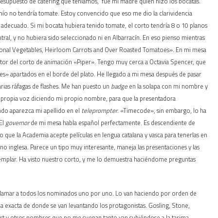
presupuesto de catering que teníamos, fue mi madre quien hizo los bocatas.
mío no tendría tomate. Estoy convencido que eso me dio la clarividencia
r adecuado. Si mi bocata hubiera tenido tomate, el corto tendría 8 o 10 planos
ntral, y no hubiera sido seleccionado ni en Albarracín. En eso pienso mientras
sonal Vegetables, Heirloom Carrots and Over Roasted Tomatoes». En mi mesa
rector del corto de animación «Piper». Tengo muy cerca a Octavia Spencer, que
» apartados en el borde del plato. He llegado a mi mesa después de pasar
arias ráfagas de flashes. Me han puesto un
badge
en la solapa con mi nombre y
 propia voz diciendo mi propio nombre, para que la presentadora
ndo aparezca mi apellido en el
teleprompter
. «Timecode», sin embargo, lo ha
El
governor
de mi mesa habla español perfectamente. Es descendiente de
o que la Academia acepte películas en lengua catalana y vasca para tenerlas en
no inglesa. Parece un tipo muy interesante, maneja las presentaciones y las
mplar. Ha visto nuestro corto, y me lo demuestra haciéndome preguntas
llamar a todos los nominados uno por uno. Lo van haciendo por orden de
a exacta de donde se van levantando los protagonistas. Gosling, Stone,
rt y otros nombres que no me suenan tanto van subiéndose a la tarima