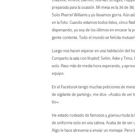
preparada para la ocasión. Mi mesa es la 36 de 38,
Solo Pharrel Williams y yo llevamos gorra. Aún así
en la foto. Cuando estamos todos listos, cinco fl
dispersando, yo soy de los últimos en encarar la
gente contenta. Todo el mundo se felicita mutu
Luego nos hacen esperar en una habitación del hot
Comparto la sala con Krystof, Selim, Aske y Timo, 
solo. Paso más de media hora esperando, y aprovech
equipo.
En el Facebook tengo muchas peticiones de mensaj
de vigilante de parking», me dice. «Acabo de ver 
tío».
He estado rodeado de famosos y
glamour
toda la
de uniforme solo en una cabina. Acaba de de ver u
Algo le hace atreverse a enviar un mensaje. Pero 