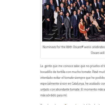
Nominees for the 89th Oscars® were celebrated 
Oscars will
La gente que me conoce sabe que no pruebo el to
bocadillo de tortilla con mucho tomate. Pasé muc
intentado evitar el tomate siempre que he podido,
especialmente si son en Catalunya, he acabado com
untado con abundante tomate. El momento más aleg
más sórdido para mí.