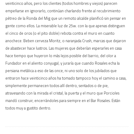
veinticinco años, pero los clientes (todos hombres y viejos) parecen
empeñarse en ignorarlo, continúan charlando frente al recubrimiento
pétreo de la Ronda del Mig que un remoto alcalde planificó sin pensar en
gente como ellos. La miserable luz de 25w. con la que apenas distinguen
el cinco de oros (o el pito doble) rebota contra el muro en cuanto
anochece. Beben cerveza Moritz, o naranjada Crush, marcas que dejaron
de abastecer hace lustros. Las mujeres que deberían esperarles en casa
hace tiempo que huyeron lo más lejos posible del barrio, del olor a
Fundador en el aliento conyugal, y juraría que cuando Rosales echa la
persiana metálica a eso de las once, ni uno solo de los jubilados que
entraron hace veinticinco años ha tomado tampoco hoy el camino a casa,
simplemente permanecen todos allí dentro, sentados o de pie,
atravesando con la mirada el cristal, la puerta y el muro que Porcioles
mandó construir, encerrándoles para siempre en el Bar Rosales. Están
todos muy a gustito dentro.