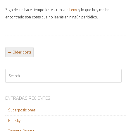
Sigo desde hace tiempo los escritos de
Leny
, y lo que hoy me he
encontrado son cosas que no leerás en ningún periódico.
POST NAVIGATION
←
Older posts
Search
ENTRADAS RECIENTES
Superposiciones
Bluesky