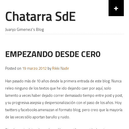
+
Chatarra SdE
Skip to content
Juanjo Gimenez's Blog
EMPEZANDO DESDE CER0
Posted on
19 marzo 2012
by
Rikki Nadir
Han pasado más de 10 años desde la primera entrada de este blog. Nunca
releo ninguno de los textos que he ido dejando caer por aquí, solo
lamento a veces haber dejado correr demasiado tiempo entre post y post,
y su progresiva asepsia y despersonalización con el paso de los años. Hoy
twitters y facebooks amenazan el formato blog, pero creo que la mayoría
de las veces sólo aportan barullo y ruido.