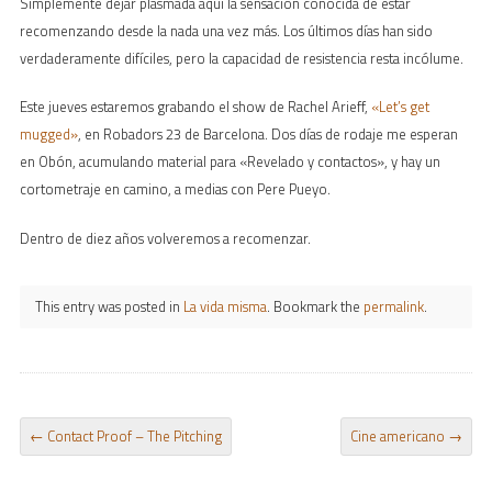
Simplemente dejar plasmada aquí la sensación conocida de estar
recomenzando desde la nada una vez más. Los últimos días han sido
verdaderamente difíciles, pero la capacidad de resistencia resta incólume.
Este jueves estaremos grabando el show de Rachel Arieff,
«Let’s get
mugged»
, en Robadors 23 de Barcelona. Dos días de rodaje me esperan
en Obón, acumulando material para «Revelado y contactos», y hay un
cortometraje en camino, a medias con Pere Pueyo.
Dentro de diez años volveremos a recomenzar.
This entry was posted in
La vida misma
. Bookmark the
permalink
.
POST NAVIGATION
←
Contact Proof – The Pitching
Cine americano
→