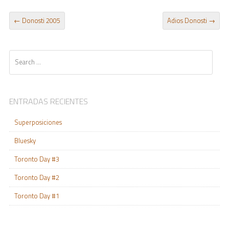
POST NAVIGATION
←
Donosti 2005
Adios Donosti
→
Search
ENTRADAS RECIENTES
Superposiciones
Bluesky
Toronto Day #3
Toronto Day #2
Toronto Day #1