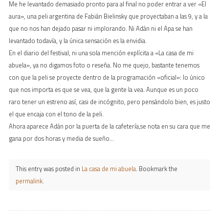
Me he levantado demasiado pronto para al final no poder entrar a ver «El
aura», una peli argentina de Fabián Bielinsky que proyectaban a las 9, y a la
que no nos han dejado pasar ni implorando. Ni Adán ni el Apa se han
levantado todavía, y la única sensación es la envidia.
En el diario del festival, ni una sola mención explícita a «La casa de mi
abuela», ya no digamos foto o reseña. No me quejo, bastante tenemos
con que la peli se proyecte dentro de la programación «oficial»: lo único
que nos importa es que se vea, que la gente la vea. Aunque es un poco
raro tener un estreno así, casi de incógnito, pero pensándolo bien, es justo
el que encaja con el tono de la peli.
Ahora aparece Adán por la puerta de la cafetería,se nota en su cara que me
gana por dos horas y media de sueño…
This entry was posted in
La casa de mi abuela
. Bookmark the
permalink
.