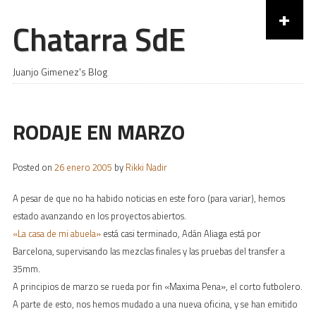
+
Chatarra SdE
Skip to content
Juanjo Gimenez's Blog
RODAJE EN MARZO
Posted on
26 enero 2005
by
Rikki Nadir
A pesar de que no ha habido noticias en este foro (para variar), hemos
estado avanzando en los proyectos abiertos.
«La casa de mi abuela»
está casi terminado, Adán Aliaga está por
Barcelona, supervisando las mezclas finales y las pruebas del transfer a
35mm.
A principios de marzo se rueda por fin «Maxima Pena», el corto futbolero.
A parte de esto, nos hemos mudado a una nueva oficina, y se han emitido