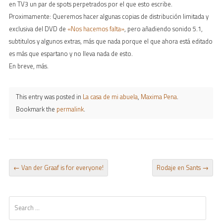
en TV3 un par de spots perpetrados por el que esto escribe.
Proximamente: Queremos hacer algunas copias de distribución limitada y
exclusiva del DVD de
«Nos hacemos falta»
, pero añadiendo sonido 5.1,
subtitulos y algunos extras, más que nada porque el que ahora está editado
es más que espartano y no lleva nada de esto.
En breve, más.
This entry was posted in
La casa de mi abuela
,
Maxima Pena
.
Bookmark the
permalink
.
POST NAVIGATION
←
Van der Graaf is for everyone!
Rodaje en Sants
→
Search