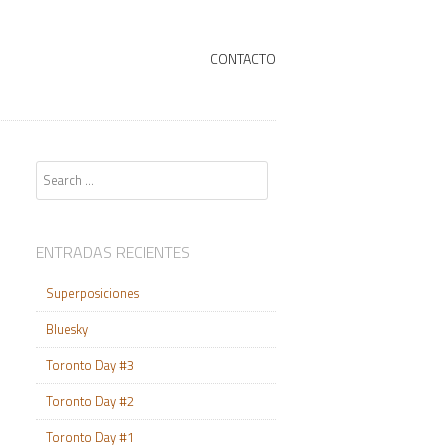
+
SKIP TO CONTENT
CONTACTO
Search
ENTRADAS RECIENTES
Superposiciones
Bluesky
Toronto Day #3
Toronto Day #2
Toronto Day #1