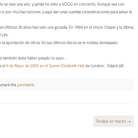
lo se vive una vez, y jamás he visto a VDGG en concierto. Aunque sea con
ico por muchas razones, y aquí van unas cuantas consideraciones para jalear la
los últimos 30 años han sido una gozada. En 1996 en el Union Chapel y la última
Life.
a aportación de otros. En sus últimos discos se le notaba demasiado
ado también debe haber pesado lo suyo…
a el
6 de Mayo de 2005 en el Queen Elizabeth Hall
de London… Estaré allí.
kmark the
permalink
.
Rodaje en marzo
→