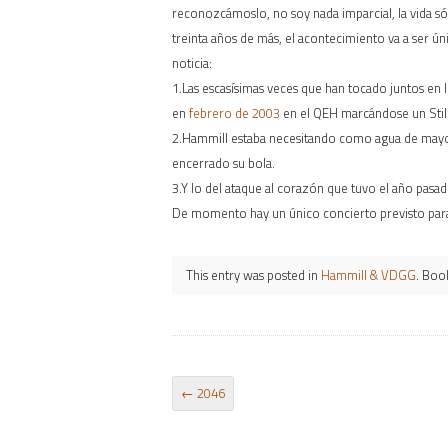
reconozcámoslo, no soy nada imparcial, la vida só
treinta años de más, el acontecimiento va a ser ún
noticia:
1.Las escasísimas veces que han tocado juntos en 
en
febrero de 2003
en el QEH marcándose un Still 
2.Hammill estaba necesitando como agua de mayo l
encerrado su bola.
3.Y lo del ataque al corazón que tuvo el año pas
De momento hay un único concierto previsto par
This entry was posted in
Hammill & VDGG
. Boo
POST NAVIGATION
←
2046