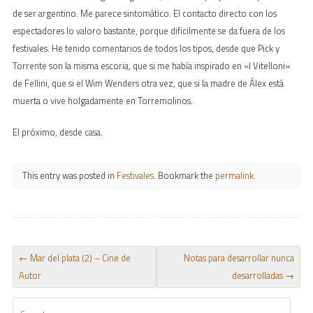
de ser argentino. Me parece sintomático. El contacto directo con los
espectadores lo valoro bastante, porque dificilmente se da fuera de los
festivales. He tenido comentarios de todos los tipos, desde que Pick y
Torrente son la misma escoria, que si me había inspirado en «I Vitelloni»
de Fellini, que si el Wim Wenders otra vez, que si la madre de Álex está
muerta o vive holgadamente en Torremolinos.
El próximo, desde casa.
This entry was posted in
Festivales
. Bookmark the
permalink
.
POST NAVIGATION
←
Mar del plata (2) – Cine de
Notas para desarrollar nunca
Autor
desarrolladas
→
Search