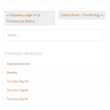
POST NAVIGATION
←
Esquivar y pegar en la
Contact Proof – The Pitching
→
Filmoteca de Madrid
Search
ENTRADAS RECIENTES
Superposiciones
Bluesky
Toronto Day #3
Toronto Day #2
Toronto Day #1