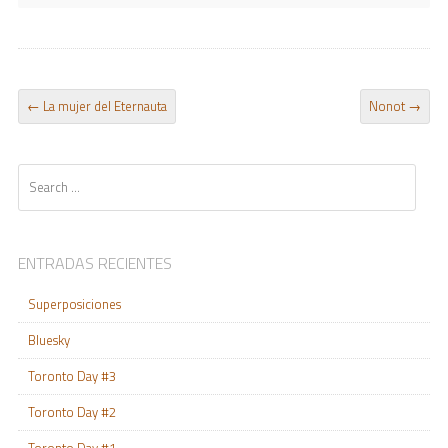
POST NAVIGATION
←
La mujer del Eternauta
Nonot
→
Search
ENTRADAS RECIENTES
Superposiciones
Bluesky
Toronto Day #3
Toronto Day #2