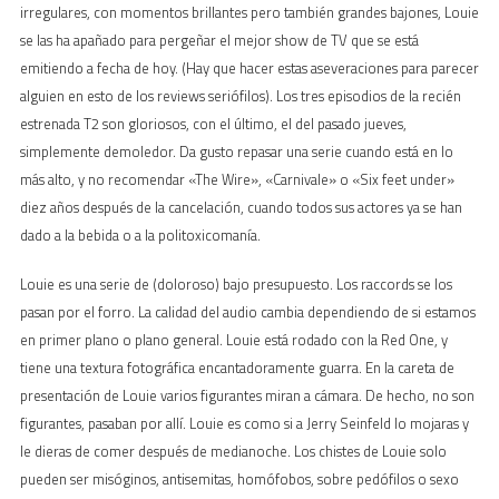
irregulares, con momentos brillantes pero también grandes bajones, Louie
se las ha apañado para pergeñar el mejor show de TV que se está
emitiendo a fecha de hoy. (Hay que hacer estas aseveraciones para parecer
alguien en esto de los reviews seriófilos). Los tres episodios de la recién
estrenada T2 son gloriosos, con el último, el del pasado jueves,
simplemente demoledor. Da gusto repasar una serie cuando está en lo
más alto, y no recomendar «The Wire», «Carnivale» o «Six feet under»
diez años después de la cancelación, cuando todos sus actores ya se han
dado a la bebida o a la politoxicomanía.
Louie es una serie de (doloroso) bajo presupuesto. Los raccords se los
pasan por el forro. La calidad del audio cambia dependiendo de si estamos
en primer plano o plano general. Louie está rodado con la Red One, y
tiene una textura fotográfica encantadoramente guarra. En la careta de
presentación de Louie varios figurantes miran a cámara. De hecho, no son
figurantes, pasaban por allí. Louie es como si a Jerry Seinfeld lo mojaras y
le dieras de comer después de medianoche. Los chistes de Louie solo
pueden ser misóginos, antisemitas, homófobos, sobre pedófilos o sexo