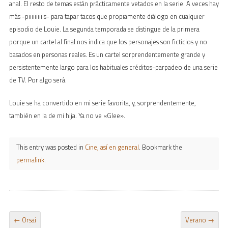
anal. El resto de temas están prácticamente vetados en la serie. A veces hay
más -piiiiiiiiiis- para tapar tacos que propiamente diálogo en cualquier
episodio de Louie. La segunda temporada se distingue de la primera
porque un cartel al final nos indica que los personajes son ficticios y no
basados en personas reales. Es un cartel sorprendentemente grande y
persistentemente largo para los habituales créditos-parpadeo de una serie
de TV. Por algo será.
Louie se ha convertido en mi serie favorita, y, sorprendentemente,
también en la de mi hija. Ya no ve «Glee».
This entry was posted in
Cine, así en general
. Bookmark the
permalink
.
POST NAVIGATION
←
Orsai
Verano
→