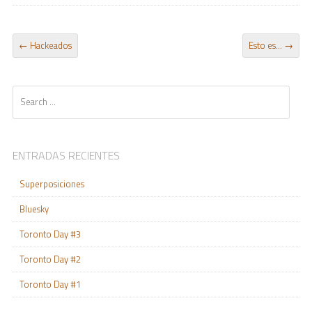
POST NAVIGATION
←
Hackeados
Esto es…
→
Search
ENTRADAS RECIENTES
Superposiciones
Bluesky
Toronto Day #3
Toronto Day #2
Toronto Day #1