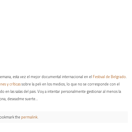
 semana, esta vez el mejor documental internacional en el
Festival de Belgrado
.
es y críticas
sobre la peli en los medios, lo que no se corresponde con el
o en las salas del pais. Voy a intentar personalmente gestionar al menos la
elona, deseadme suerte…
Bookmark the
permalink
.