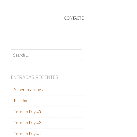
+
SKIP TO CONTENT
CONTACTO
Search
ENTRADAS RECIENTES
Superposiciones
Bluesky
Toronto Day #3
Toronto Day #2
Toronto Day #1