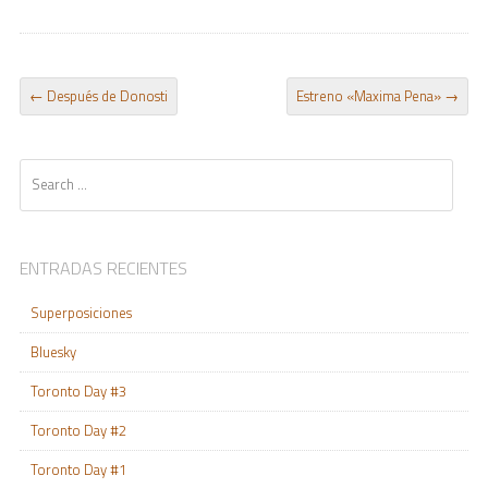
POST NAVIGATION
←
Después de Donosti
Estreno «Maxima Pena»
→
Search
ENTRADAS RECIENTES
Superposiciones
Bluesky
Toronto Day #3
Toronto Day #2
Toronto Day #1