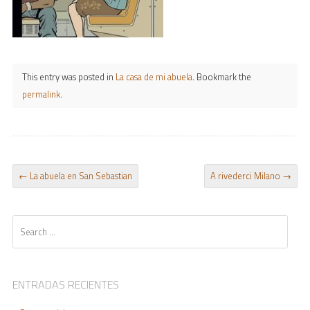
This entry was posted in
La casa de mi abuela
. Bookmark the
permalink
.
POST NAVIGATION
←
La abuela en San Sebastian
A rivederci Milano
→
Search
ENTRADAS RECIENTES