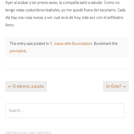
Ayer al acabar y sin previo aviso, la compañía salió a saludar. Como no
tengo estas costumbres teatrales, yo me quedé fuera del escenario. Cada
día hay una cosa nueva, a ver cual es la de hoy, esta vez con el anfiteatro
lleno.
This entry was posted in
S. Joana dels Escorxadors
. Bookmark the
permalink
.
POST NAVIGATION
←
El estreno, a punto
Un Éxito?
→
Search
ENTRADAS RECIENTES