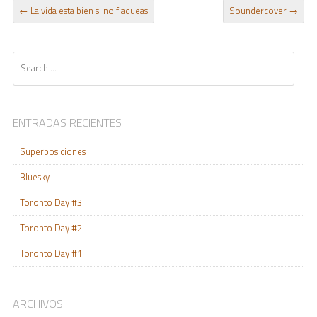
POST NAVIGATION
←
La vida esta bien si no flaqueas
Soundercover
→
Search
ENTRADAS RECIENTES
Superposiciones
Bluesky
Toronto Day #3
Toronto Day #2
Toronto Day #1
ARCHIVOS