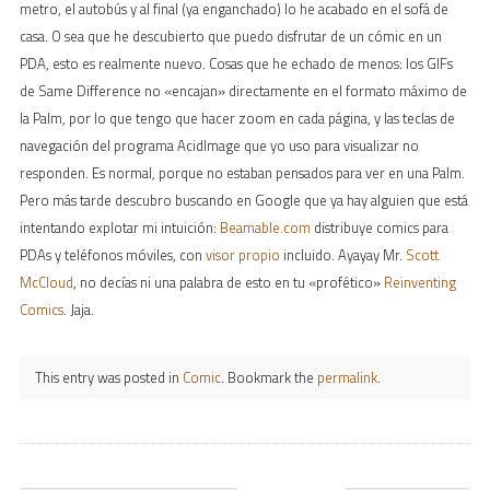
metro, el autobús y al final (ya enganchado) lo he acabado en el sofá de
casa. O sea que he descubierto que puedo disfrutar de un cómic en un
PDA, esto es realmente nuevo. Cosas que he echado de menos: los GIFs
de Same Difference no «encajan» directamente en el formato máximo de
la Palm, por lo que tengo que hacer zoom en cada página, y las teclas de
navegación del programa AcidImage que yo uso para visualizar no
responden. Es normal, porque no estaban pensados para ver en una Palm.
Pero más tarde descubro buscando en Google que ya hay alguien que está
intentando explotar mi intuición:
Beamable.com
distribuye comics para
PDAs y teléfonos móviles, con
visor propio
incluido. Ayayay Mr.
Scott
McCloud
, no decías ni una palabra de esto en tu «profético»
Reinventing
Comics
. Jaja.
This entry was posted in
Comic
. Bookmark the
permalink
.