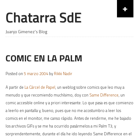
+
Chatarra SdE
Skip to content
Juanjo Gimenez's Blog
COMIC EN LA PALM
Posted on
5 marzo 2004
by
Rikki Nadir
A partir de
La Cárcel de Papel
, un weblog sobre comics que leo muy a
menudo y que recomiendo muchísimo, doy con
Same Difference
, un
comic accesible online y a priori interesante. Lo que pasa es que comienzo
a leerlo en pantalla y, bueno, pues que no me acostumbro a leer los
comics en el monitor, me canso rápido. Antes de rendirme, me he bajado
los archivos GIFs y se me ha ocurrido pasármelos a mi Palm T3, y
sorprendentemente, durante el día he ido leyendo Same Difference en el