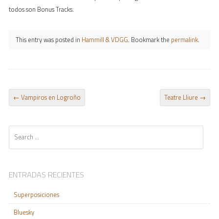
todos son Bonus Tracks.
This entry was posted in
Hammill & VDGG
. Bookmark the
permalink
.
POST NAVIGATION
←
Vampiros en Logroño
Teatre Lliure
→
Search
ENTRADAS RECIENTES
Superposiciones
Bluesky