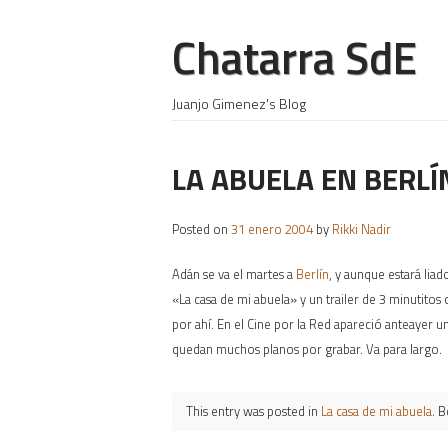
Chatarra SdE
Juanjo Gimenez's Blog
LA ABUELA EN BERLÍ
Posted on
31 enero 2004
by
Rikki Nadir
Adán se va el martes a
Berlín
, y aunque estará lia
«La casa de mi abuela» y un trailer de 3 minutitos
por ahí. En el Cine por la Red apareció anteayer u
quedan muchos planos por grabar. Va para largo.
This entry was posted in
La casa de mi abuela
. 