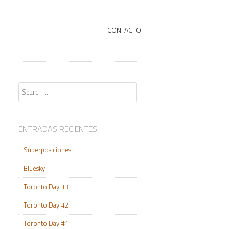
+
SKIP TO CONTENT
CONTACTO
Search
ENTRADAS RECIENTES
Superposiciones
Bluesky
Toronto Day #3
Toronto Day #2
Toronto Day #1