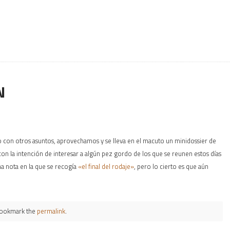
N
do con otros asuntos, aprovechamos y se lleva en el macuto un minidossier de
 con la intención de interesar a algún pez gordo de los que se reunen estos días
na nota en la que se recogía
«el final del rodaje»
, pero lo cierto es que aún
Bookmark the
permalink
.