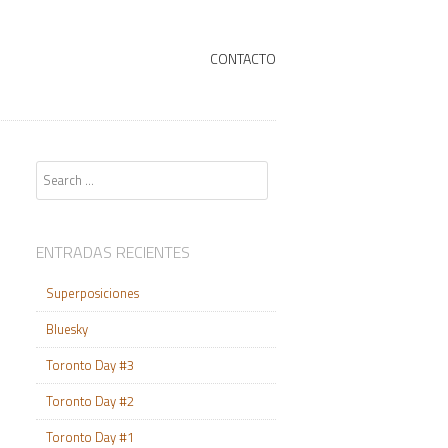
+
SKIP TO CONTENT
CONTACTO
Search
ENTRADAS RECIENTES
Superposiciones
Bluesky
Toronto Day #3
Toronto Day #2
Toronto Day #1