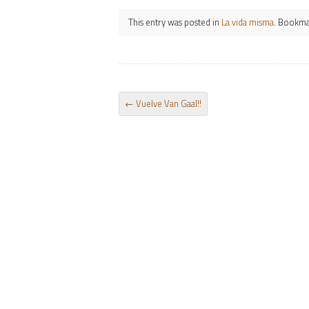
This entry was posted in
La vida misma
. Bookma
POST NAVIGATION
←
Vuelve Van Gaal!!