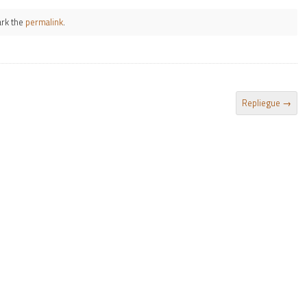
rk the
permalink
.
Repliegue
→