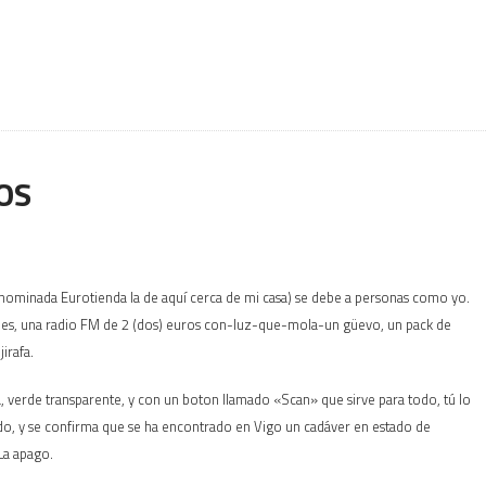
OS
denominada Eurotienda la de aquí cerca de mi casa) se debe a personas como yo.
les, una radio FM de 2 (dos) euros con-luz-que-mola-un güevo, un pack de
irafa.
a, verde transparente, y con un boton llamado «Scan» que sirve para todo, tú lo
ndo, y se confirma que se ha encontrado en Vigo un cadáver en estado de
 La apago.