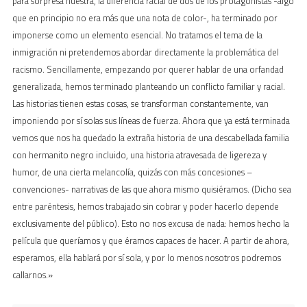
para sorpresa nuestra, la diferencia racial de dos de los protagonistas -algo
que en principio no era más que una nota de color-, ha terminado por
imponerse como un elemento esencial. No tratamos el tema de la
inmigración ni pretendemos abordar directamente la problemática del
racismo. Sencillamente, empezando por querer hablar de una orfandad
generalizada, hemos terminado planteando un conflicto familiar y racial.
Las historias tienen estas cosas, se transforman constantemente, van
imponiendo por sí solas sus líneas de fuerza. Ahora que ya está terminada
vemos que nos ha quedado la extraña historia de una descabellada familia
con hermanito negro incluido, una historia atravesada de ligereza y
humor, de una cierta melancolía, quizás con más concesiones –
convenciones- narrativas de las que ahora mismo quisiéramos. (Dicho sea
entre paréntesis, hemos trabajado sin cobrar y poder hacerlo depende
exclusivamente del público). Esto no nos excusa de nada: hemos hecho la
película que queríamos y que éramos capaces de hacer. A partir de ahora,
esperamos, ella hablará por sí sola, y por lo menos nosotros podremos
callarnos.»