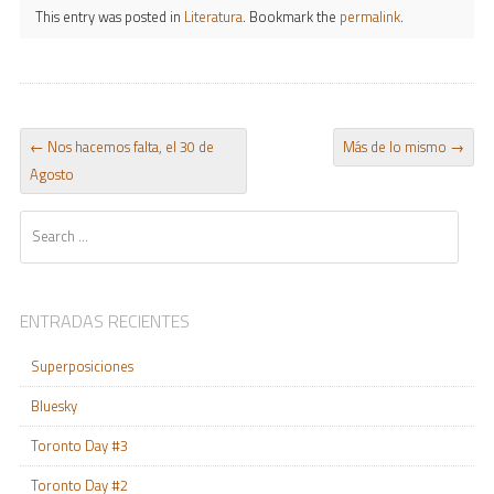
This entry was posted in
Literatura
. Bookmark the
permalink
.
POST NAVIGATION
←
Nos hacemos falta, el 30 de
Más de lo mismo
→
Agosto
Search
ENTRADAS RECIENTES
Superposiciones
Bluesky
Toronto Day #3
Toronto Day #2