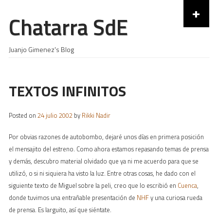
+
Chatarra SdE
Skip to content
Juanjo Gimenez's Blog
TEXTOS INFINITOS
Posted on
24 julio 2002
by
Rikki Nadir
Por obvias razones de autobombo, dejaré unos días en primera posición
el mensajito del estreno. Como ahora estamos repasando temas de prensa
y demás, descubro material olvidado que ya ni me acuerdo para que se
utilizó, o si ni siquiera ha visto la luz. Entre otras cosas, he dado con el
siguiente texto de Miguel sobre la peli, creo que lo escribió en
Cuenca
,
donde tuvimos una entrañable presentación de
NHF
y una curiosa rueda
de prensa. Es larguito, así que siéntate.