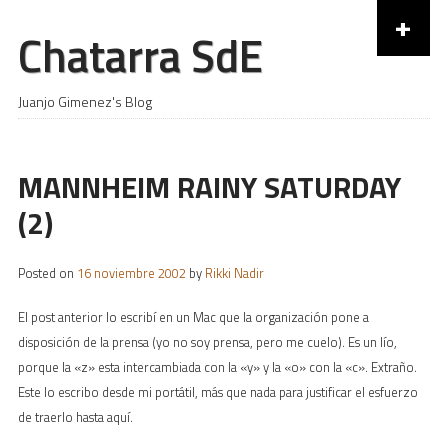
+
Chatarra SdE
Skip to content
Juanjo Gimenez's Blog
MANNHEIM RAINY SATURDAY
(2)
Posted on
16 noviembre 2002
by
Rikki Nadir
El post anterior lo escribí en un Mac que la organización pone a
disposición de la prensa (yo no soy prensa, pero me cuelo). Es un lío,
porque la «z» esta intercambiada con la «y» y la «o» con la «c». Extraño.
Este lo escribo desde mi portátil, más que nada para justificar el esfuerzo
de traerlo hasta aquí.