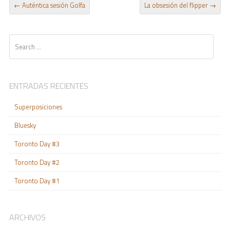
POST NAVIGATION
←
Auténtica sesión Golfa
La obsesión del flipper
→
Search
ENTRADAS RECIENTES
Superposiciones
Bluesky
Toronto Day #3
Toronto Day #2
Toronto Day #1
ARCHIVOS