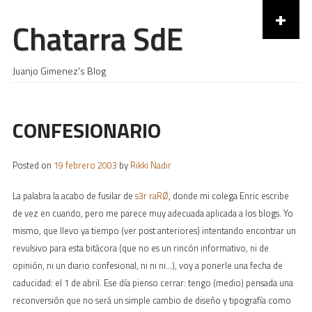
+
Chatarra SdE
Skip to content
Juanjo Gimenez's Blog
CONFESIONARIO
Posted on
19 febrero 2003
by
Rikki Nadir
La palabra la acabo de fusilar de
s3r raRØ
, donde mi colega Enric escribe
de vez en cuando, pero me parece muy adecuada aplicada a los blogs. Yo
mismo, que llevo ya tiempo (ver post anteriores) intentando encontrar un
revulsivo para esta bitácora (que no es un rincón informativo, ni de
opinión, ni un diario confesional, ni ni ni…), voy a ponerle una fecha de
caducidad: el 1 de abril. Ese día pienso cerrar: tengo (medio) pensada una
reconversión que no será un simple cambio de diseño y tipografía como